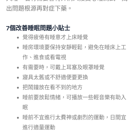
出問題根源再對症下藥。
7個改善睡眠問題小貼士
覺得疲倦有睡意才上床睡覺
睡房環境要保持安靜輕鬆，避免在睡床上工
作、進食或看電視
有需要時，可戴上耳塞及眼罩睡覺
寢具太舊或不舒適便要更換
把鬧鐘放在看不到的地方
睡前要放鬆情緒，可播放一些輕音樂有助入
眠
睡前不宜進行太費神或劇烈的運動，日間宜
進行適量運動