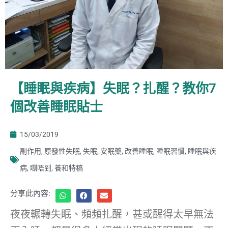
【睡眠與疾病】失眠？扎醒？教你7
個改善睡眠貼士
15/03/2019
副作用
,
原發性失眠
,
失眠
,
安眠藥
,
改善睡眠
,
睡眠習慣
,
睡眠與疾
病
,
瞓唔到
,
養和特稿
分享此內容:
夜夜輾轉失眠、頻頻扎醒，甚或醒得太早無法