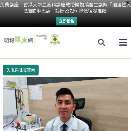
Skip
X
免費講座｜香港大學血液科講座教授梁如鴻醫生講解「瀰漫性大
B細胞淋巴癌」診斷及如何降低復發風險
to
立即報名
content
失眠與睡眠質素