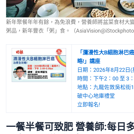
新年聚餐年年有餘，為免浪費，營養師將盆菜食材大
粥品，新年豐衣「粥」食。（AsiaVision@iStockpho
「瀰漫性大B細胞淋巴
略!」講座
日期：2026年8月22日(
時間：下午2：00 至 3：
地點：九龍佐敦吳松街19
破中心地庫禮堂
立即報名!
一餐半餐可致肥 營養師:每日多