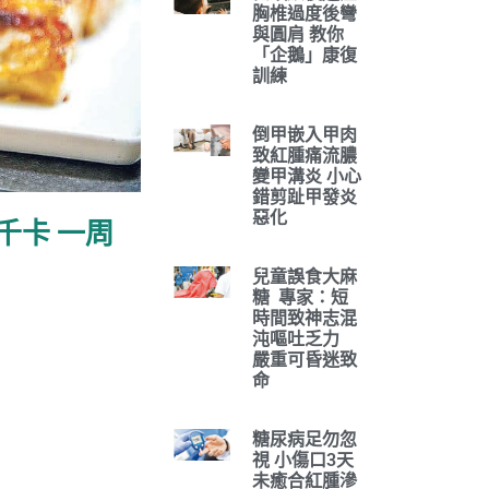
胸椎過度後彎
與圓肩 教你
「企鵝」康復
訓練
倒甲嵌入甲肉
致紅腫痛流膿
變甲溝炎 小心
錯剪趾甲發炎
惡化
千卡 一周
兒童誤食大麻
糖 專家：短
時間致神志混
沌嘔吐乏力
嚴重可昏迷致
命
糖尿病足勿忽
視 小傷口3天
未癒合紅腫滲