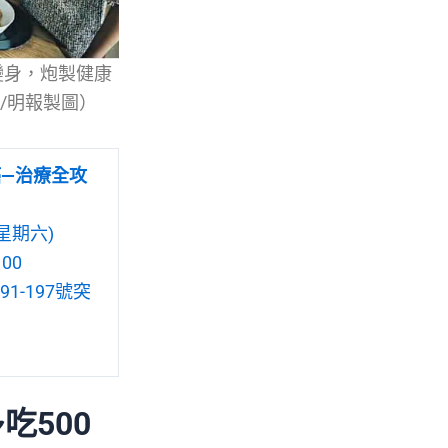
變身，炮製健康
to/明報製圖）
癌—治療全攻
星期六)
00
1-197號突
吃500