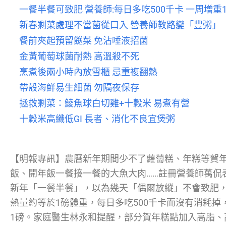
一餐半餐可致肥 營養師:每日多吃500千卡 一周增重
新春剩菜處理不當菌從口入 營養師教路變「豐粥」
餐前夾起預留餸菜 免沾唾液招菌
金黃葡萄球菌耐熱 高溫殺不死
烹煮後兩小時內放雪櫃 忌重複翻熱
帶殼海鮮易生細菌 勿隔夜保存
拯救剩菜：鯪魚球白切雞+十穀米 易煮有營
十穀米高纖低GI 長者、消化不良宜煲粥
【明報專訊】農曆新年期間少不了蘿蔔糕、年糕等賀
飯、開年飯一餐接一餐的大魚大肉……註冊營養師萬侃
新年「一餐半餐」，以為幾天「偶爾放縱」不會致肥，其
熱量約等於1磅體重，每日多吃500千卡而沒有消耗掉
1磅。家庭醫生林永和提醒，部分賀年糕點加入高脂、