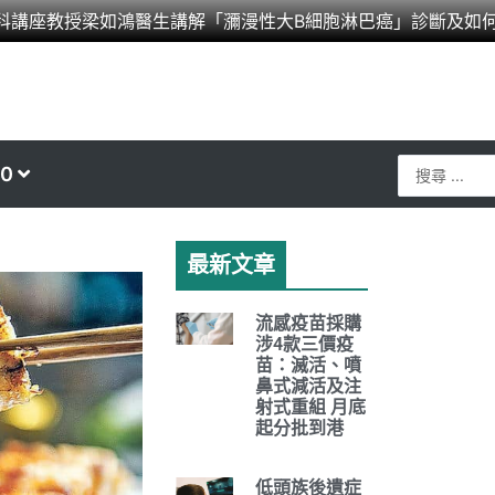
科講座教授梁如鴻醫生講解「瀰漫性大B細胞淋巴癌」診斷及如
Search
0
...
最新文章
流感疫苗採購
涉4款三價疫
苗：滅活、噴
鼻式減活及注
射式重組 月底
起分批到港
低頭族後遺症