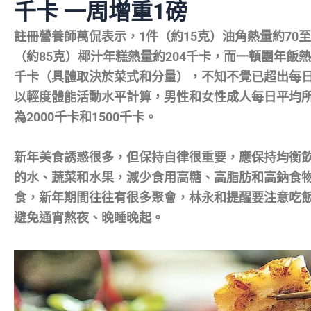
千卡 一周增重1磅
註冊營養師萬侃表示，1件（約15克）油角熱量約70至
（約85克）椰汁年糕熱量約204千卡，而一頓團年飯熱
千卡（具體取決於菜式和分量），不知不覺已超出每
以輕度體能活動水平計算，男性和女性成人每日平均
為2000千卡和1500千卡。
新年美食誘惑很多，但保持自律很重要，應保持均衡
的水、蔬菜和水果，減少食用高糖、高脂肪和高鈉食
食，新年期間往往有很多聚會，林永和提醒要注意吃
避免通宵熬夜、晚睡晚起。