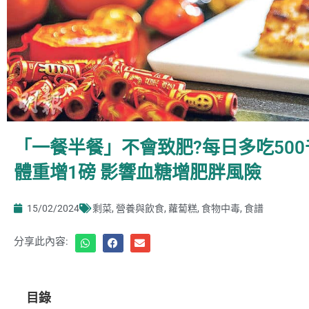
「一餐半餐」不會致肥?每日多吃500
體重增1磅 影響血糖增肥胖風險
15/02/2024
剩菜
,
營養與飲食
,
蘿蔔糕
,
食物中毒
,
食譜
分享此內容:
目錄