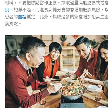
材料，不要把糕點當作正餐。攝取過量高脂肪食物或
良
、飽滯不適，而進食高糖分食物會增加肥胖風險，
患者的
血糖
穩定。此外，攝取過多的鈉會增加患高血
病風險。