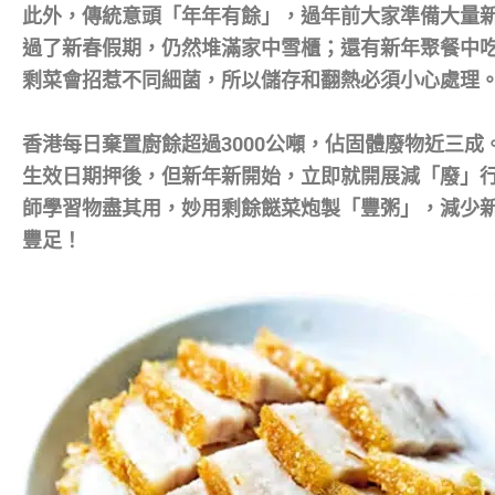
此外，傳統意頭「年年有餘」，過年前大家準備大量
過了新春假期，仍然堆滿家中雪櫃；還有新年聚餐中
剩菜會招惹不同細菌，所以儲存和翻熱必須小心處理
香港每日棄置廚餘超過3000公噸，佔固體廢物近三成
生效日期押後，但新年新開始，立即就開展減「廢」
師學習物盡其用，妙用剩餘餸菜炮製「豐粥」，減少
豐足！