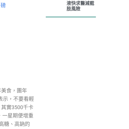
液快求醫減截
1磅
肢風險
年美食，團年
表示，不要看輕
實3500千卡
，一星期便增重
高糖、高鈉的