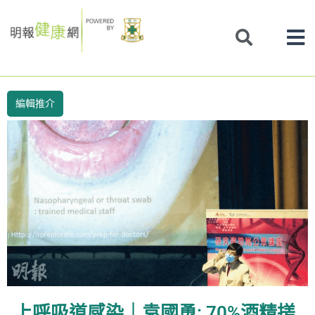
Skip
to
content
編輯推介
上呼吸道感染｜袁國勇: 70%酒精搓