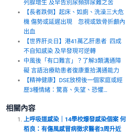
列腺增生 及早告別尿頻排尿難之苦
【長者跌倒】起床、如廁、洗澡三大危
機 傷勢或延遲出現 忽視或致骨折顱內
出血
【世界肝炎日】港41萬乙肝患者 四成
不自知感染 及早發現可逆轉
中風後「有口難言」？了解3類溝通障
礙 言語治療助患者復康重拾溝通能力
【精神健康】DSE放榜後一個家庭或經
歷3種情緒：驚喜、失望、恐懼…
相關內容
上呼吸道感染｜14學校爆發感染個案 何
栢良：有傷風感冒病徵求醫者3周升近