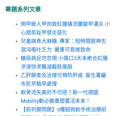
專題系列文章
倒甲嵌入甲肉致紅腫痛流膿變甲溝炎 小
心錯剪趾甲發炎惡化
兒童誤食大麻糖 專家：短時間致神志
混沌嘔吐乏力 嚴重可昏迷致命
糖尿病足勿忽視 小傷口3天未癒合紅腫
滲液快求醫減截肢風險
乙肝篩查及治理可預防肝癌 衞生署籲
市民早驗早處理
軟骨流失真的不可逆？新一代德國
Mobility動必骼重塑靈活未來！
【前列腺問題】3種超微創手術治療前