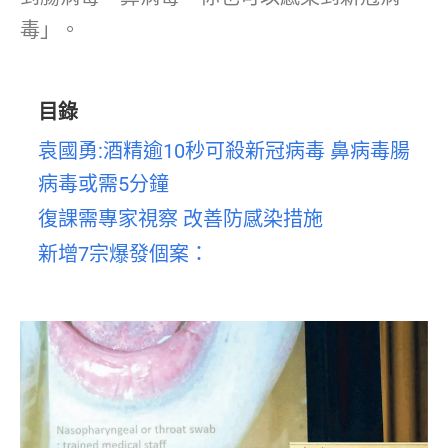
毒」。
目錄
袁國勇:酒精逾10秒可殺新冠病毒 鼻病毒腸
病毒或需5分鐘
復課需專家視察 改善防感染措施
新增7宗爆發個案：