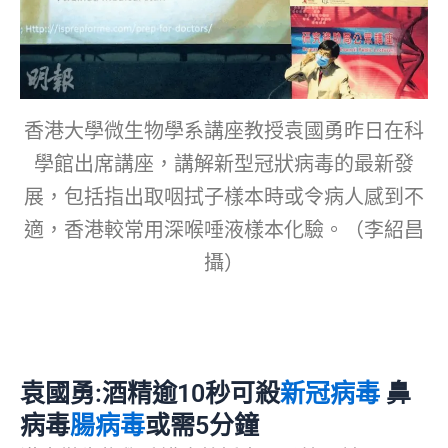
香港大學微生物學系講座教授袁國勇昨日在科
學館出席講座，講解新型冠狀病毒的最新發
展，包括指出取咽拭子樣本時或令病人感到不
適，香港較常用深喉唾液樣本化驗。（李紹昌
攝）
袁國勇:酒精逾10秒可殺
新冠病毒
鼻
病毒
腸病毒
或需5分鐘