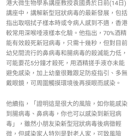
港大微生物學系講座教授袁國勇於日前(14日)
講座中，講解新型冠狀病毒的最新發展，包括
指出取咽拭子樣本時或令病人感到不適，香港
較常用深喉唾液樣本化驗。他指出，70%酒精
能有效殺死新冠病毒，只需十幾秒，但對目前
幼兒間流行的鼻病毒和腸病毒的殺滅能力低，
可能要花5分鐘才殺死，用酒精搓手液亦未能
避免感染，加上幼童很難跟足防疫指引、多無
戴眼鏡，可周圍觸摸環境後再摸眼而感染。
他續指，「證明這是很大的風險，如你能感染
到腸病毒、鼻病毒，你也可以感染到新冠病
毒」，雖然小朋友染新型冠狀病毒後病徵輕
微，但感染家人特別是對老人家，可致風險