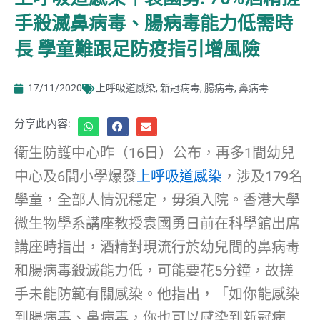
手殺滅鼻病毒、腸病毒能力低需時
長 學童難跟足防疫指引增風險
17/11/2020
上呼吸道感染
,
新冠病毒
,
腸病毒
,
鼻病毒
分享此內容:
衛生防護中心昨（16日）公布，再多1間幼兒
中心及6間小學爆發
上呼吸道感染
，涉及179名
學童，全部人情況穩定，毋須入院。香港大學
微生物學系講座教授袁國勇日前在科學館出席
講座時指出，酒精對現流行於幼兒間的鼻病毒
和腸病毒殺滅能力低，可能要花5分鐘，故搓
手未能防範有關感染。他指出，「如你能感染
到腸病毒、鼻病毒，你也可以感染到新冠病