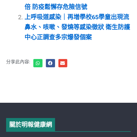
倍 防疫鬆懈存危險信號
上呼吸道感染｜再增學校65學童出現流
鼻水、咳嗽、發燒等感染徵狀 衛生防護
中心正調查多宗爆發個案
分享此內容:
關於明報健康網