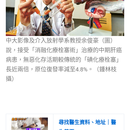
中大影像及介入放射學系教授余俊豪（圖）
說，接受「消融化療栓塞術」治療的中期肝癌
病患，無惡化存活期較傳統的「碘化療栓塞」
長近兩倍，原位復發率減至4.8%。（鍾林枝
攝）
尋找醫生資料、地址｜醫