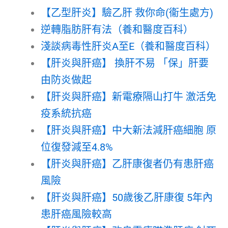
【乙型肝炎】驗乙肝 救你命(衞生處方)
逆轉脂肪肝有法（養和醫度百科）
淺談病毒性肝炎A至E（養和醫度百科）
【肝炎與肝癌】 換肝不易 「保」肝要
由防炎做起
【肝炎與肝癌】新電療隔山打牛 激活免
疫系統抗癌
【肝炎與肝癌】中大新法減肝癌細胞 原
位復發減至4.8%
【肝炎與肝癌】乙肝康復者仍有患肝癌
風險
【肝炎與肝癌】50歲後乙肝康復 5年內
患肝癌風險較高