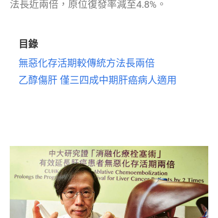
法長近兩倍，原位復發率減至4.8%。
目錄
無惡化存活期較傳統方法長兩倍
乙醇傷肝 僅三四成中期肝癌病人適用