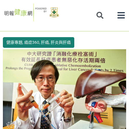
Skip
to
content
健康專題
,
癌症360
,
肝癌
,
肝炎與肝癌