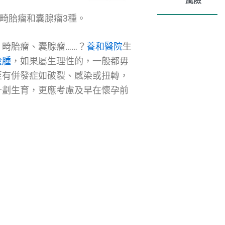
風險
畸胎瘤和囊腺瘤3種。
、畸胎瘤、囊腺瘤……？
養和醫院
生
囊腫
，如果屬生理性的，一般都毋
至有併發症如破裂、感染或扭轉，
計劃生育，更應考慮及早在懷孕前