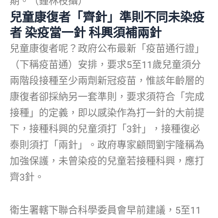
期。（鍾林枝攝）
兒童康復者「齊針」準則不同未染疫
者 染疫當一針 科興須補兩針
兒童康復者呢？政府公布最新「疫苗通行證」
（下稱疫苗通）安排，要求5至11歲兒童須分
兩階段接種至少兩劑新冠疫苗，惟該年齡層的
康復者卻採納另一套準則，要求須符合「完成
接種」的定義，即以感染作為打一針的大前提
下，接種科興的兒童須打「3針」，接種復必
泰則須打「兩針」。政府專家顧問劉宇隆稱為
加強保護，未曾染疫的兒童若接種科興，應打
齊3針。
衛生署轄下聯合科學委員會早前建議，5至11