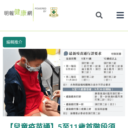
Skip
to
content
編輯推介
【兒童疫苗通】5至11歲首階段須