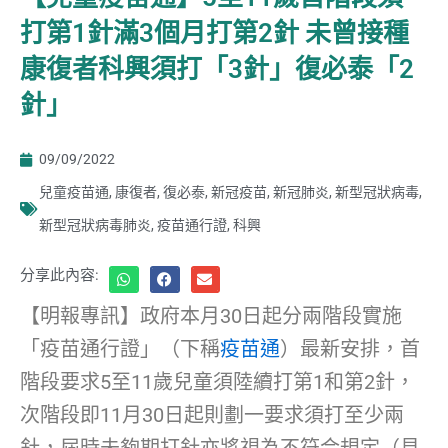
打第1針滿3個月打第2針 未曾接種
康復者科興須打「3針」復必泰「2
針」
09/09/2022
兒童疫苗通
,
康復者
,
復必泰
,
新冠疫苗
,
新冠肺炎
,
新型冠狀病毒
,
新型冠狀病毒肺炎
,
疫苗通行證
,
科興
分享此內容:
【明報專訊】政府本月30日起分兩階段實施
「疫苗通行證」（下稱
疫苗通
）最新安排，首
階段要求5至11歲兒童須陸續打第1和第2針，
次階段即11月30日起則劃一要求須打至少兩