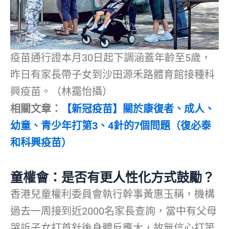
疫苗通行證本月30日起下調涵蓋年齡至5歲，
昨日有家長帶子女到沙田源禾路體育館接種科
興疫苗。（林靄怡攝）
相關文章：
【新冠疫苗】關於康復者、成人、
幼童、青少年打第3、4針的7個問題（復必泰
和科興疫苗）
童權會：是否有更人性化方式鼓勵？
香港兒童權利委員會執行幹事黃惠玉稱，機構
過去一周接到近2000名家長查詢，當中有父母
哭訴子女打首針後身體反應大，故無信心打第