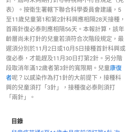
針，屆時未夠期打針亦將視為不符合規定（見
表）。按衛生署轄下聯合科學委員會建議，5
至11歲兒童第1和第2針科興應相隔28天接種，
首兩針復必泰則應相隔56天。本報計算，該年
齡層尚未打針的兒童若須符合次階段規定，最
遲須分別於11月2日或10月5日接種首針科興或
復必泰，才能趕及11月30日打第2針。另分階
段取消年滿12歲者第3針的寬限期。兒童
康復
者
呢？以感染作為打1針的大前提下，接種科
興的兒童須打「3針」，接種復必泰則須打
「兩針」。
目錄