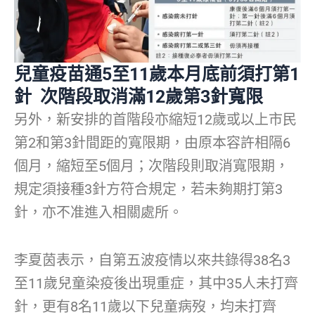
兒童疫苗通5至11歲本月底前須打第1
針 次階段取消滿12歲第3針寬限
另外，新安排的首階段亦縮短12歲或以上市民
第2和第3針間距的寬限期，由原本容許相隔6
個月，縮短至5個月；次階段則取消寬限期，
規定須接種3針方符合規定，若未夠期打第3
針，亦不准進入相關處所。
李夏茵表示，自第五波疫情以來共錄得38名3
至11歲兒童染疫後出現重症，其中35人未打齊
針，更有8名11歲以下兒童病歿，均未打齊