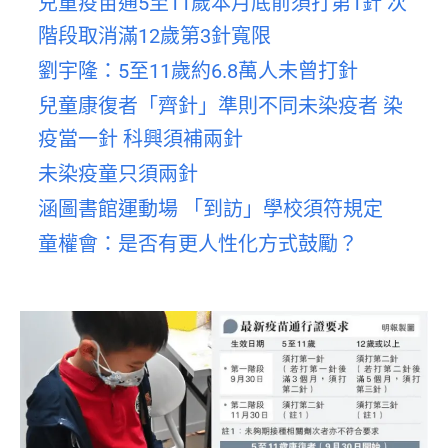
兒童疫苗通5至11歲本月底前須打第1針 次
階段取消滿12歲第3針寬限
劉宇隆：5至11歲約6.8萬人未曾打針
兒童康復者「齊針」準則不同未染疫者 染
疫當一針 科興須補兩針
未染疫童只須兩針
涵圖書館運動場 「到訪」學校須符規定
童權會：是否有更人性化方式鼓勵？