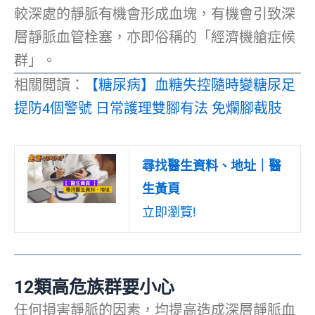
較深處的靜脈有機會形成血塊，有機會引致深
層靜脈血管栓塞，亦即俗稱的「經濟機艙症候
群」。
相關閲讀：
【糖尿病】血糖失控隨時變糖尿足
提防4個警號 日常護理雙腳有法 免爛腳截肢
尋找醫生資料、地址｜醫
生黃頁
立即瀏覽!
12
類高危族
群
要小心
任何損害靜脈的因素，均提高造成深層靜脈血