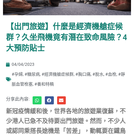
【出門旅遊】什麼是經濟機艙症候
群？久坐飛機竟有潛在致命風險？4
大預防貼士
04/04/2023
#孕婦
,
#糖尿病
,
#經濟機艙症候群
,
#胸口痛
,
#脫水
,
#血栓
,
#靜
脈血管栓塞
,
#養和特稿
分享此內容:
新冠疫情緩和後，世界各地的旅遊業復蘇，不
少港人已急不及待要出門旅遊。然而，不少人
或認同乘搭長途機是「苦差」，動輒要在鐵鳥