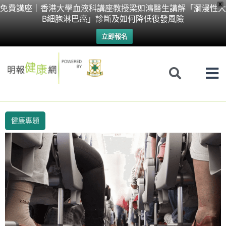
Skip
X
免費講座｜香港大學血液科講座教授梁如鴻醫生講解「瀰漫性大
B細胞淋巴癌」診斷及如何降低復發風險
to
立即報名
content
健康專題