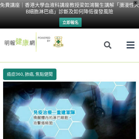
Skip
X
免費講座｜香港大學血液科講座教授梁如鴻醫生講解「瀰漫性大
B細胞淋巴癌」診斷及如何降低復發風險
to
立即報名
content
癌症360
,
肺癌
,
焦點健聞