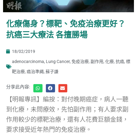
化療傷身？標靶、免疫治療更好？
抗癌三大療法 各擅勝場
18/02/2019
adenocarcinoma
,
Lung Cancer
,
免疫治療
,
副作用
,
化療
,
抗癌
,
標
靶治療
,
癌治準繩
,
蘇子謙
分享此內容:
【明報專訊】編按：對付晚期癌症，病人一聽
到化療，未問療效，先怕副作用；有人要求副
作用較少的標靶治療，還有人花費巨額金錢，
要求接受近年熱門的免疫治療。