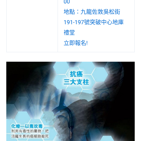
00
地點：九龍佐敦吳松街
191-197號突破中心地庫
禮堂
立即報名!