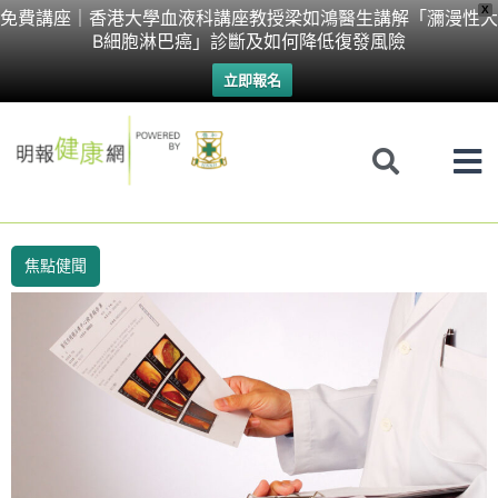
Skip
X
免費講座｜香港大學血液科講座教授梁如鴻醫生講解「瀰漫性大
B細胞淋巴癌」診斷及如何降低復發風險
to
立即報名
content
焦點健聞