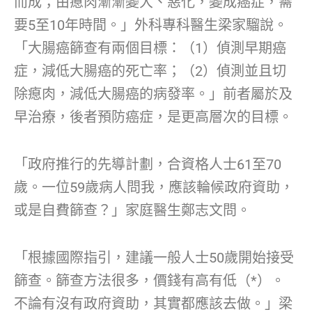
而成；由瘜肉漸漸變大、惡化，變成癌症，需
要5至10年時間。」外科專科醫生梁家騮說。
「大腸癌篩查有兩個目標：（1）偵測早期癌
症，減低大腸癌的死亡率；（2）偵測並且切
除瘜肉，減低大腸癌的病發率。」前者屬於及
早治療，後者預防癌症，是更高層次的目標。
「政府推行的先導計劃，合資格人士61至70
歲。一位59歲病人問我，應該輪候政府資助，
或是自費篩查？」家庭醫生鄭志文問。
「根據國際指引，建議一般人士50歲開始接受
篩查。篩查方法很多，價錢有高有低（*）。
不論有沒有政府資助，其實都應該去做。」梁