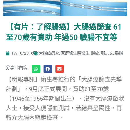
【有片：了解腸癌】大腸癌篩查 61
至70歲有資助 年過50 驗腸不宜等
17/10/2016
大腸癌篩查
,
家庭醫生睇醫生
,
腸癌
,
鄭志文
,
驗腸
分享此內容:
【明報專訊】衛生署推行的「大腸癌篩查先導
計劃」，9月底正式展開，資助61至70歲
（1946至1955年期間出生）、沒有大腸癌徵狀
人士，接受大便隱血測試，若結果呈陽性，再
轉介大腸內窺鏡檢查。