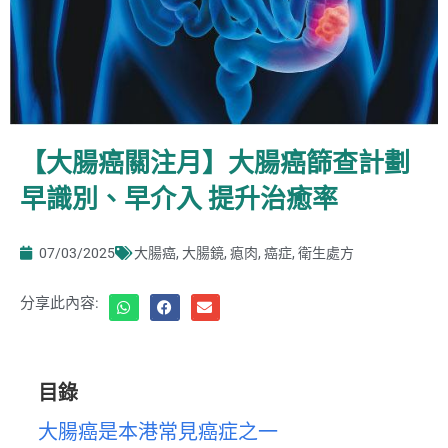
【大腸癌關注月】大腸癌篩查計劃
早識別、早介入 提升治癒率
07/03/2025
大腸癌
,
大腸鏡
,
瘜肉
,
癌症
,
衛生處方
分享此內容:
目錄
大腸癌是本港常見癌症之一