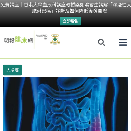
Skip
免費講座｜香港大學血液科講座教授梁如鴻醫生講解「瀰漫性大
胞淋巴癌」診斷及如何降低復發風險
to
立即報名
content
大腸癌