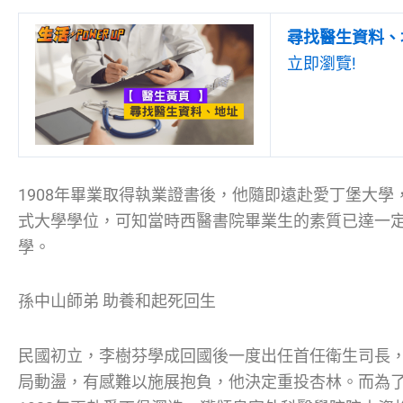
尋找醫生資料、
立即瀏覽!
1908年畢業取得執業證書後，他隨即遠赴愛丁堡大
式大學學位，可知當時西醫書院畢業生的素質已達一
學。
孫中山師弟 助養和起死回生
民國初立，李樹芬學成回國後一度出任首任衛生司長
局動盪，有感難以施展抱負，他決定重投杏林。而為