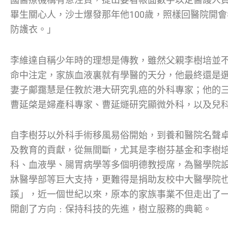
畢生關心人，沙士爆發那年他100歲，照樣回醫院開
防護衣。」
李維達自稱少年時的理想是傳教，雖然父親李樹培並
命中注定，家族血液裏就有學醫的天分，他最終還是
妻子鄺靄慧是任教於港大研究乳癌的外科專家；他的
曹延棨是婦產科專家、曹延燧研究顯微外科，以及兒
自李樹芬以外科手術移風易俗開始，到養和醫院名聲
及教育的貢獻，從無間斷，尤其是李樹芬基金和李樹
科、血液學、腸胃病學等多個明德教授席，為醫學院
牀醫學部等巨大支持，更難得是捐助友校中大醫學院
蹊」，近一個世紀以來，原本的家族事業不但走出了
開創了方向﹕保持科技的先進，樹立服務的典範。