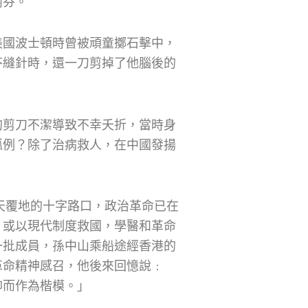
樹芬。
美國波士頓時曾被頑童擲石擊中，
芬縫針時，還一刀剪掉了他腦後的
的剪刀不潔導致不幸夭折，當時身
孤例？除了治病救人，在中國發揚
。
翻天覆地的十字路口，政治革命已在
，或以現代制度救國，學醫和革命
一批成員，孫中山乘船途經香港的
革命精神感召，他後來回憶說﹕
仰而作為楷模。」