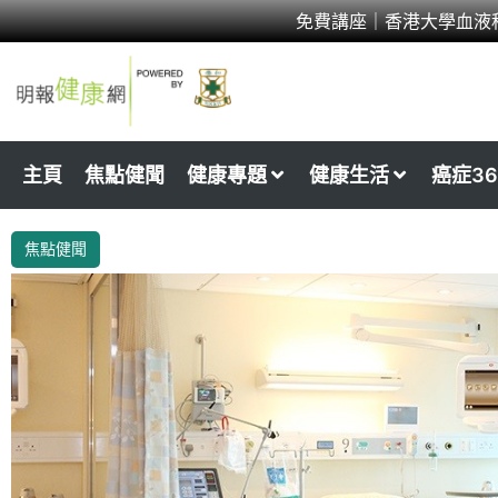
Skip
免費講座｜香港大學血液
to
content
主頁
焦點健聞
健康專題
健康生活
癌症36
焦點健聞