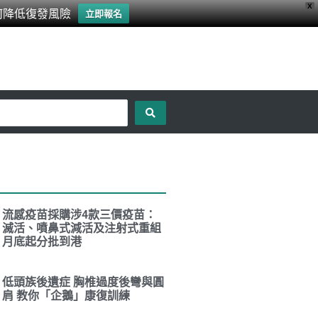
X
何降低復發風險
立即報名
流感疫苗採購涉4款三價疫苗：
滅活、噴鼻式減活及注射式重組
月底起分批到港
低頭族後遺症 胸椎過度後彎與圓
肩 教你「企鵝」康復訓練