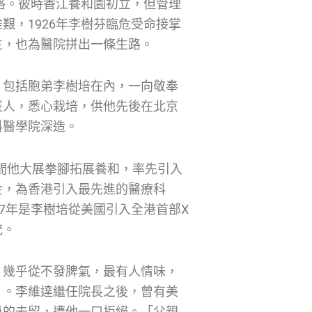
資格。彼時香江養和園初立，但管理
艱，1926年李樹芬臨危受命接掌
生，也為醫院拼出一條生路。
，包括胞弟李樹培在內，一向敬奉
班人，悉心栽培，供他先後在北京
科醫學院深造。
年間他大展拳腳拓展養和，率先引入
金，為香港引入最先進的醫療科
7年是李樹培從美國引入全港首部X
統。
）幾乎從不發脾氣，最有人情味，
」。李維達繼任院長之後，曾有美
員的去留，遭他一口拒絕。「父親