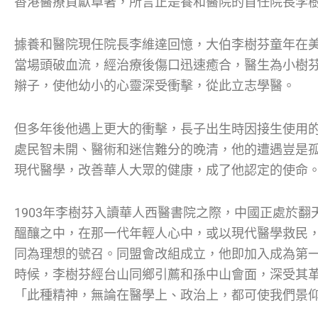
香港醫療貢獻卓著，所言正是養和醫院的首任院長李
據養和醫院現任院長李維達回憶，大伯李樹芬童年在
當場頭破血流，經治療後傷口迅速癒合，醫生為小樹
辮子，使他幼小的心靈深受衝擊，從此立志學醫。
但多年後他遇上更大的衝擊，長子出生時因接生使用
處民智未開、醫術和迷信難分的晚清，他的遭遇豈是
現代醫學，改善華人大眾的健康，成了他認定的使命
1903年李樹芬入讀華人西醫書院之際，中國正處於
醞釀之中，在那一代年輕人心中，或以現代醫學救民
同為理想的號召。同盟會改組成立，他即加入成為第
時候，李樹芬經台山同鄉引薦和孫中山會面，深受其
「此種精神，無論在醫學上、政治上，都可使我們景