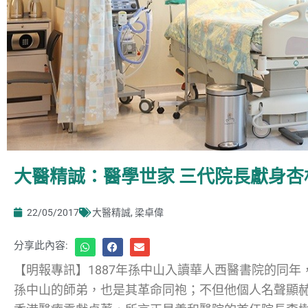
大醫精誠：醫學世家 三代院長獻身杏
22/05/2017
大醫精誠
,
梁卓偉
分享此內容:
【明報專訊】1887年孫中山入讀華人西醫書院的同
孫中山的師弟，也是其革命同袍；不但他個人名聲顯