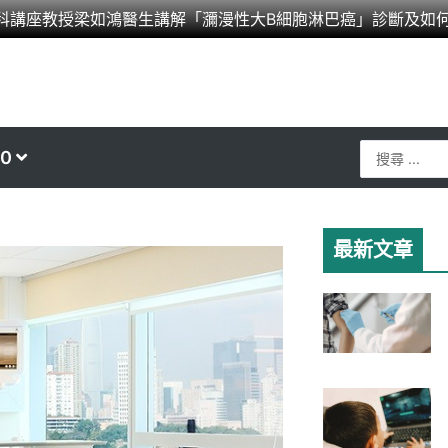
科講座教授梁如鴻醫生講解「瀰漫性大B細胞淋巴癌」診斷及如
Search
0
...
最新文章