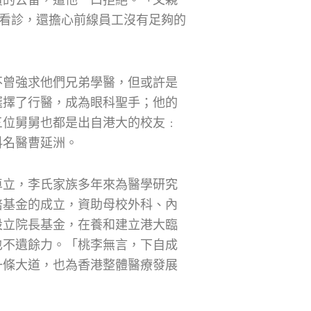
會看診，還擔心前線員工沒有足夠的
不曾強求他們兄弟學醫，但或許是
選擇了行醫，成為眼科聖手；他的
三位舅舅也都是出自港大的校友﹕
科名醫曹延洲。
卓立，李氏家族多年來為醫學研究
培基金的成立，資助母校外科、內
設立院長基金，在養和建立港大臨
也不遺餘力。「桃李無言，下自成
一條大道，也為香港整體醫療發展