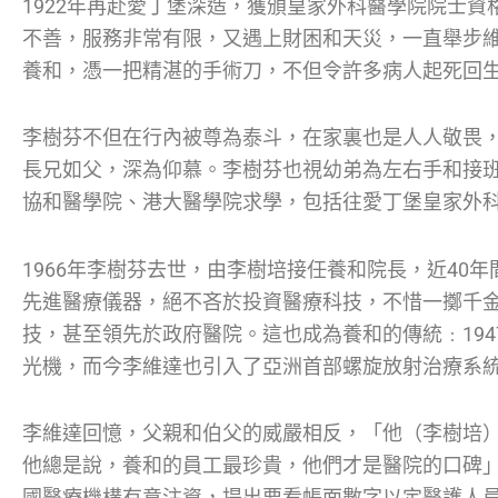
1922年再赴愛丁堡深造，獲頒皇家外科醫學院院士
不善，服務非常有限，又遇上財困和天災，一直舉步維
養和，憑一把精湛的手術刀，不但令許多病人起死回
李樹芬不但在行內被尊為泰斗，在家裏也是人人敬畏
長兄如父，深為仰慕。李樹芬也視幼弟為左右手和接
協和醫學院、港大醫學院求學，包括往愛丁堡皇家外
1966年李樹芬去世，由李樹培接任養和院長，近40
先進醫療儀器，絕不吝於投資醫療科技，不惜一擲千
技，甚至領先於政府醫院。這也成為養和的傳統﹕194
光機，而今李維達也引入了亞洲首部螺旋放射治療系
李維達回憶，父親和伯父的威嚴相反，「他（李樹培
他總是說，養和的員工最珍貴，他們才是醫院的口碑
國醫療機構有意注資，提出要看帳面數字以定醫護人