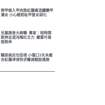
倒甲嵌入甲肉致紅腫痛流膿變甲
溝炎 小心錯剪趾甲發炎惡化
兒童誤食大麻糖 專家：短時間
致神志混沌嘔吐乏力 嚴重可昏
迷致命
糖尿病足勿忽視 小傷口3天未癒
合紅腫滲液快求醫減截肢風險