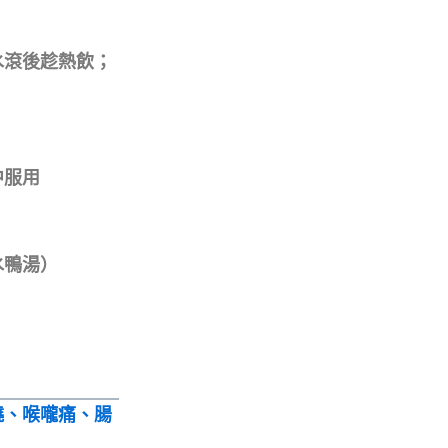
，水滾後趁熱飲；
中服用
水鴨湯）
燒、喉嚨痛、腸