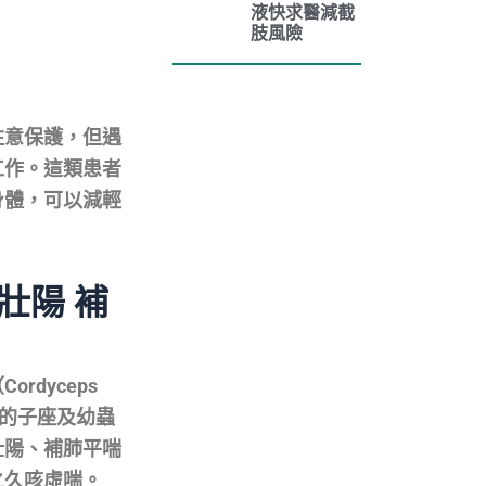
液快求醫減截
肢風險
注意保護，但遇
工作。這類患者
身體，可以減輕
壯陽 補
dyceps
幼蟲上的子座及幼蟲
壯陽、補肺平喘
之久咳虛喘。