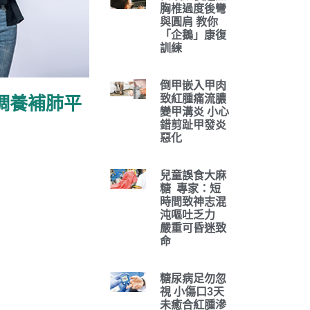
胸椎過度後彎
與圓肩 教你
「企鵝」康復
訓練
倒甲嵌入甲肉
致紅腫痛流膿
調養補肺平
變甲溝炎 小心
錯剪趾甲發炎
惡化
兒童誤食大麻
糖 專家：短
時間致神志混
沌嘔吐乏力
嚴重可昏迷致
命
糖尿病足勿忽
視 小傷口3天
未癒合紅腫滲