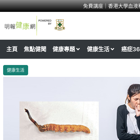
Skip
免費講座｜香港大學血液
to
content
主頁
焦點健聞
健康專題
健康生活
癌症36
健康生活