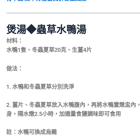
煲湯◆蟲草水鴨湯
材料：
水鴨1隻、冬蟲夏草20克、生薑4片
做法：
1. 水鴨和冬蟲夏草分別洗淨
2. 薑片、冬蟲夏草放入水鴨腹內，再將水鴨置燉盅內
身，隔水燉2.5小時，加適量食鹽調味即可食用
註：水鴨可換成烏雞