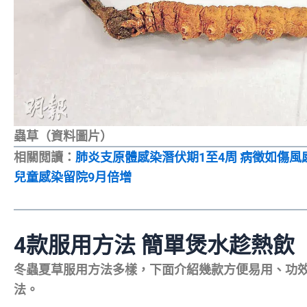
蟲草（資料圖片）
相關閲讀：
肺炎支原體感染潛伏期1至4周 病徵如傷風
兒童感染留院9月倍增
4款服用方法 簡單煲水趁熱飲
冬蟲夏草服用方法多樣，下面介紹幾款方便易用、功
法。