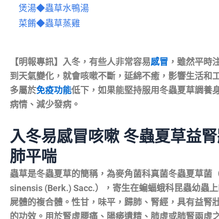
煲湯◆蟲草水鴨湯
菜餚◆蟲草蒸雞
【明報專訊】入冬，有些人非常容易
感冒
，雖然平時
到天氣變化，就會咳嗽不斷，延綿不癒，影響生活和
多屬於
免疫功能
低下，如果能堅持服用冬蟲夏草調養
病情、減少發病。
入冬易感冒咳嗽 冬蟲夏草益腎
肺平喘
蟲草是冬蟲夏草的簡稱，為麥角菌科真菌冬蟲夏草菌（Cor
sinensis (Berk.) Sacc.），寄生在蝙蝠蛾科昆蟲
屍體的複合體。性甘，味平，歸肺、腎經，具有益腎
的功效。用於腎虛腰痛、陽痿遺精、肺虛或肺腎兩虛