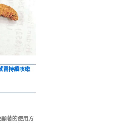
感冒持續咳嗽
效顯著的使用方