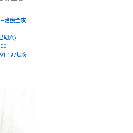
癌—治療全攻
星期六)
00
1-197號突