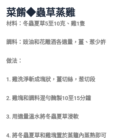
菜餚◆蟲草蒸雞
材料：冬蟲夏草5至10克、雞1隻
調料：豉油和花雕酒各適量，薑、葱少許
做法：
1. 雞洗淨斬成塊狀，薑切絲，葱切段
2. 雞塊和調料混勻醃製10至15分鐘
3. 用適量溫水將冬蟲夏草浸軟
4. 將冬蟲夏草和雞塊置於蒸籠內蒸熟即可