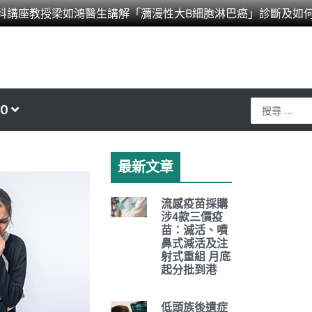
科講座教授梁如鴻醫生講解「瀰漫性大B細胞淋巴癌」診斷及如
Search
0
...
最新文章
流感疫苗採購
涉4款三價疫
苗：滅活、噴
鼻式減活及注
射式重組 月底
起分批到港
低頭族後遺症