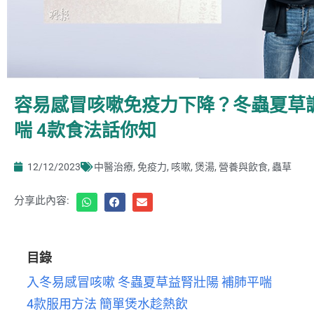
容易感冒咳嗽免疫力下降？冬蟲夏草
喘 4款食法話你知
12/12/2023
中醫治療
,
免疫力
,
咳嗽
,
煲湯
,
營養與飲食
,
蟲草
分享此內容:
目錄
入冬易感冒咳嗽 冬蟲夏草益腎壯陽 補肺平喘
4款服用方法 簡單煲水趁熱飲