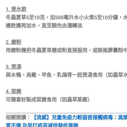
1. 煲水飲
冬蟲夏草5至10克，加500毫升水小火煮5至10分鐘
邊飲邊再加水，直至顏色由濃轉淡
2. 磨粉
用磨粉機把冬蟲夏草磨成粉直接服用，或裝進膠囊殼
3. 煲湯
與水鴨、烏雞、甲魚、乳鴿等一起煲湯食用（如蟲草
4. 菜餚
可隨喜好製成菜餚食用（如蟲草蒸雞）
相關閲讀：
【流感】兒童免疫力較弱首接觸病毒：高
胃不適 及早打疫苗減併發症風險