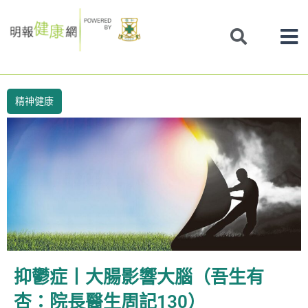
Skip
to
content
精神健康
抑鬱症丨大腸影響大腦（吾生有
杏：院長醫生周記130）