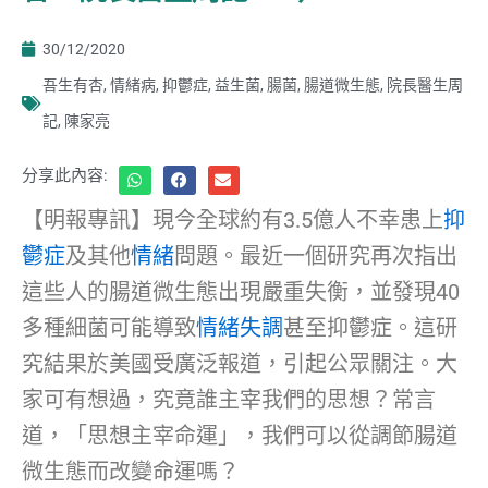
30/12/2020
吾生有杏
,
情緒病
,
抑鬱症
,
益生菌
,
腸菌
,
腸道微生態
,
院長醫生周
記
,
陳家亮
分享此內容:
【明報專訊】現今全球約有3.5億人不幸患上
抑
鬱症
及其他
情緒
問題。最近一個研究再次指出
這些人的腸道微生態出現嚴重失衡，並發現40
多種細菌可能導致
情緒失調
甚至抑鬱症。這研
究結果於美國受廣泛報道，引起公眾關注。大
家可有想過，究竟誰主宰我們的思想？常言
道，「思想主宰命運」，我們可以從調節腸道
微生態而改變命運嗎？