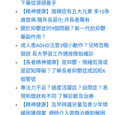
下藥從源頭着手
【精神健康】囤積症有五大元素 多10多
歲發病 隨年長惡化 非長者獨有
關於抑鬱症的9個問題？新一代抗抑鬱
藥副作用？
成人患ADHD注意3個小動作？兒時忽略
徵狀 長大學習工作遇挫敗始確診
【長者精神健康】是抑鬱、情緒低落或
是認知障礙？了解長者抑鬱症成因和6
個警號
專注力不足？過度活躍症？自閉症？表
現和徵狀有不同 了解診斷及治療
【精神健康】及早辨識兒童及青少年情
緒困擾個案 適時介入遊戲治療助解困