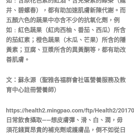
如﹕含原花色素的紅酒、含兒茶素的綠茶（龍
井、碧螺春），都有助加速肌膚新陳代謝。而
五顏六色的蔬果中亦含不少的抗氧化劑，例
如﹕紅色蔬果（紅肉西柚、番茄、西瓜）所含
的茄紅素；橙色蔬果（木瓜、芒果）所含的隱
黃素；豆腐、豆漿所含的異黃酮等，都有助改
善肌膚。
文：蘇永源（聖雅各福群會社區營養服務及教
育中心註冊營養師）
https://health2.mingpao.com/ftp/Health2/2017
日常飲食攝取——想皮膚彈、滑、白、潤，毋
須花錢買昂貴的補充劑或護膚品，倒不如從日