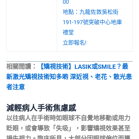
00
地點：九龍佐敦吳松街
191-197號突破中心地庫
禮堂
立即報名!
相關閲讀：
【矯視技術】LASIK或SMILE？最
新激光矯視技術知多啲 深近視、老花、散光患
者注意
減輕病人手術焦慮感
以往病人在手術時如眼球不自覺地移動或用力
眨眼，或會導致「失吸」，影響矯視效果甚至
損失視力。臨床所見，大部分因眼球偏位而導