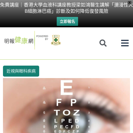
Skip
X
免費講座｜香港大學血液科講座教授梁如鴻醫生講解「瀰漫性大
B細胞淋巴癌」診斷及如何降低復發風險
to
立即報名
content
近視與眼科疾病