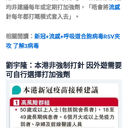
均非建議每年或定期打加強劑，「唔會將
流感
針每年都打嘅模式套入去」。
相關閲讀：
新冠+流感+呼吸道合胞病毒RSV夾
攻 了解3病毒
劉宇隆：本港非強制打針 因外遊需要
可自行選擇打加強劑