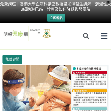
Skip
X
免費講座｜香港大學血液科講座教授梁如鴻醫生講解「瀰漫性大
B細胞淋巴癌」診斷及如何降低復發風險
to
立即報名
content
焦點健聞