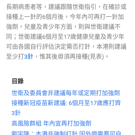
長期病患者等，建議跟隨世衛指引，在確診或
接種上一針的6個月後，今年內可再打一針加
強劑。兒童及青少年方面，則與世衛建議不
同；世衛建議6個月至17歲健康兒童及青少年
可由各國自行評估決定需否打針，本港則建議
至少打
3針
，惟其後毋須再接種(見表)。
目錄
世衛及委員會非建議每年或定期打加強劑
接種新冠疫苗新建議: 6個月至17歲應打齊
3針
高風險群組 年內宜再打加強劑
劉宇隆：本港非強制打針 因外遊需要可自