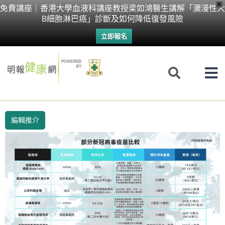
Skip
X
免費講座｜香港大學血液科講座教授梁如鴻醫生講解「瀰漫性大
B細胞淋巴癌」診斷及如何降低復發風險
to
立即報名
content
編輯推介