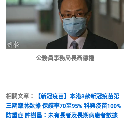
公務員事務局長聶德權
相關文章：
【新冠疫苗】本港3款新冠疫苗第
三期臨牀數據 保護率70至95% 科興疫苗100%
防重症 許樹昌：未有長者及長期病患者數據