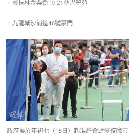
．薄扶林金粟街19-21號碧麗苑
．九龍城沙浦道46號豪門
政府擬於年初七（18日）起准許食肆恢復晚市