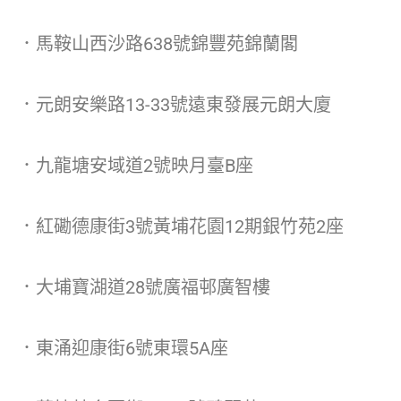
．馬鞍山西沙路638號錦豐苑錦蘭閣
．元朗安樂路13-33號遠東發展元朗大廈
．九龍塘安域道2號映月臺B座
．紅磡德康街3號黃埔花園12期銀竹苑2座
．大埔寶湖道28號廣福邨廣智樓
．東涌迎康街6號東環5A座