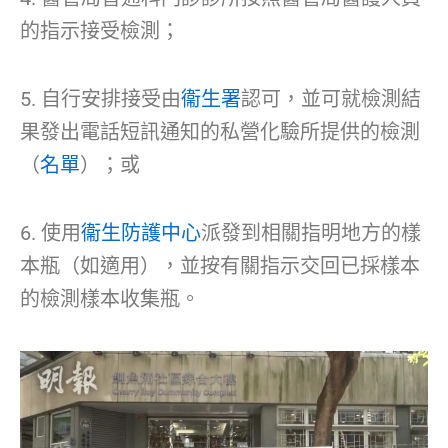
的指示接受檢測；
5. 自行安排接受由
衞生署
認可，並可就檢測結
果發出電話短訊通知的私營化驗所提供的檢測
（
名單
）；或
6. 使用
衞生防護中心
派發到相關指明地方的樣
本瓶（如適用），並按有關指示交回已採樣本
的檢測樣本收集瓶。