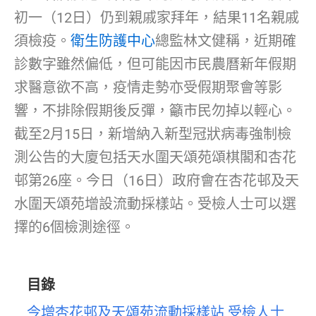
初一（12日）仍到親戚家拜年，結果11名親戚
須檢疫。
衛生防護中心
總監林文健稱，近期確
診數字雖然偏低，但可能因市民農曆新年假期
求醫意欲不高，疫情走勢亦受假期聚會等影
響，不排除假期後反彈，籲市民勿掉以輕心。
截至2月15日，新增納入新型冠狀病毒強制檢
測公告的大廈包括天水圍天頌苑頌棋閣和杏花
邨第26座。今日（16日）政府會在杏花邨及天
水圍天頌苑增設流動採樣站。受檢人士可以選
擇的6個檢測途徑。
目錄
今增杏花邨及天頌苑流動採樣站 受檢人士