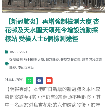
【新冠肺炎】再增強制檢測大廈 杏
花邨及天水圍天頌苑今增設流動採
樣站 受檢人士6個檢測途徑
16/02/2021
強制檢測
,
強制檢測大廈
,
新冠肺炎
,
新型冠狀病毒
,
新型冠狀病毒
肺炎
,
流動採樣站
分享此內容:
【明報專訊】本港昨日新增的新冠肺炎本地感
染個案跌至4宗，但仍有3宗源頭不明個案，其
中一名居於港島杏花邨的六旬婦病發後，於年