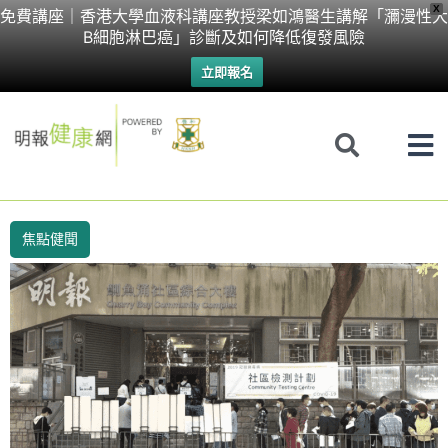
Skip
X
免費講座｜香港大學血液科講座教授梁如鴻醫生講解「瀰漫性大
B細胞淋巴癌」診斷及如何降低復發風險
to
立即報名
content
焦點健聞