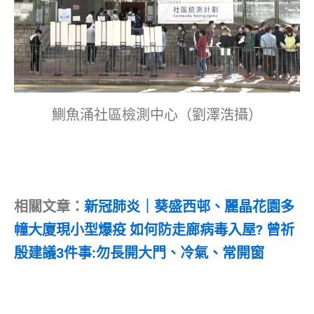
鰂魚涌社區檢測中心（劉澤浩攝）
相關文章：
新冠肺炎｜葵盛西邨、麗晶花園多
幢大廈現小型爆疫 如何防走廊病毒入屋? 曾祈
殷建議3件事:勿長開大門、冷氣、常開窗