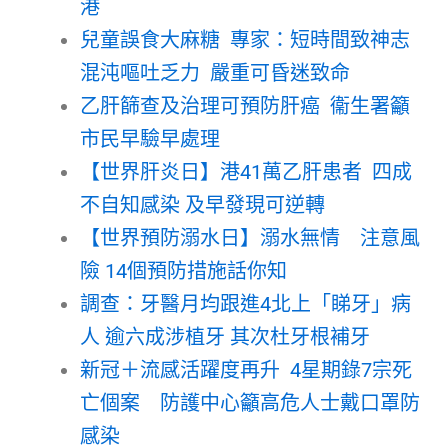
港
兒童誤食大麻糖 專家：短時間致神志
混沌嘔吐乏力 嚴重可昏迷致命
乙肝篩查及治理可預防肝癌 衞生署籲
市民早驗早處理
【世界肝炎日】港41萬乙肝患者 四成
不自知感染 及早發現可逆轉
【世界預防溺水日】溺水無情 注意風
險 14個預防措施話你知
調查：牙醫月均跟進4北上「睇牙」病
人 逾六成涉植牙 其次杜牙根補牙
新冠＋流感活躍度再升 4星期錄7宗死
亡個案 防護中心籲高危人士戴口罩防
感染