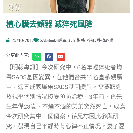
植心臟去顫器 減猝死風險
25/10/2017
SADS基因變異
,
心肺復蘇
,
猝死
,
移植心臟
分享此內容:
【明報專訊】今次研究中，6名年輕猝死者均
帶SADS基因變異，在他們合共11名直系親屬
中，逾五成家屬帶SADS基因變異，需要跟進
及視乎個別情况接受預防治療。3年前，孫先
生年僅23歲、不煙不酒的弟弟突然死亡，成為
今次研究其中一個個案，孫兄亦因此參與研
究，發現自己平靜時有心律不正情况，妻子憂