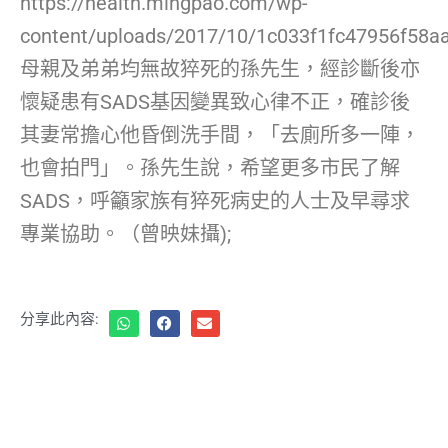
https://health.mingpao.com/wp-
content/uploads/2017/10/1c033f1fc47956f58a
母親及弟弟均無故猝死的孫先生，經診斷後亦
懷疑患有SADS基因變異致心律不正，確診後
其妻常擔心他昏倒洗手間，「去廁所多一陣，
也會拍門」。孫先生說，希望更多市民了解
SADS，呼籲家族有猝死病史的人士及早尋求
專業協助。（曾映妹攝);
分享此內容: