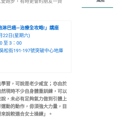
風險
人愛跑步，有時更會約朋友一齊
。
胞淋巴癌—治療全攻略!」講座
月22日(星期六)
 至 3：00
松街191-197號突破中心地庫
能學習，可說是老少咸宜；亦由於
雖然現時不少自身體重訓練，可以
來說，未必有足夠氣力做到引體上
行運動的動作，毋須強大力量，目
對來說較適合女士操練」。