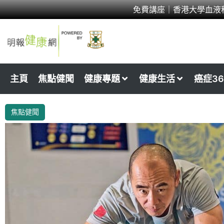
Skip
免費講座｜香港大學血液
to
content
主頁
焦點健聞
健康專題
健康生活
癌症36
焦點健聞