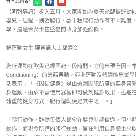
分享此內容:
【明報專訊】步入五月，大家開始為夏天來臨做運動kee
嬰兒、猩猩、螃蟹爬行，數十種爬行動作有不同難度
學，最適合女士在盛夏前收身加強線條。
鮮運動女生 腰背痛人士都適合
爬行運動在歐美已經興起一段時間，它的出現全因一本名為
Conditioning）的書籍帶動，亞洲運動及體適能
浩表示﹕「《囚徒健身》是由美國囚犯所寫的健身書
身運動，由於不需使用器械即可做到健身效果，迅速
體重的健身方式，爬行運動便是其中之一。」
「爬行動作，雖然每個人都會在嬰兒時期做過，但小
動作，而現今所講的爬行運動，旨在利用自身體重來