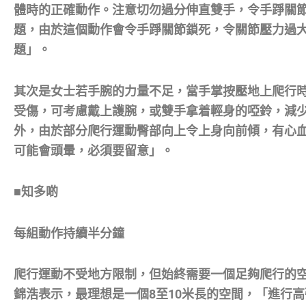
體時的正確動作。注意切勿過分伸直雙手，令手踭關
題，由於這個動作會令手踭關節鎖死，令關節壓力過
題」。
其次是女士若手腕的力量不足，當手掌按壓地上爬行
受傷，可考慮戴上護腕，或雙手拿着輕身的啞鈴，減
外，由於部分爬行運動臀部向上令上身向前傾，有心
可能會頭暈，必須要留意」。
■知多啲
每組動作持續半分鐘
爬行運動不受地方限制，但始終需要一個足夠爬行的
錦浩表示，最理想是一個8至10米長的空間，「進行