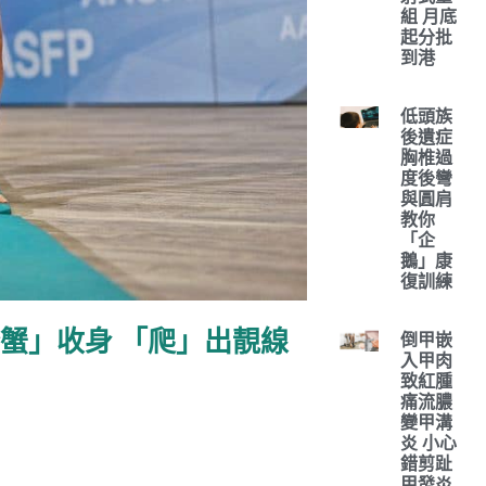
組 月底
起分批
到港
低頭族
後遺症
胸椎過
度後彎
與圓肩
教你
「企
鵝」康
復訓練
扮蟹」收身 「爬」出靚線
倒甲嵌
入甲肉
致紅腫
痛流膿
變甲溝
炎 小心
錯剪趾
甲發炎