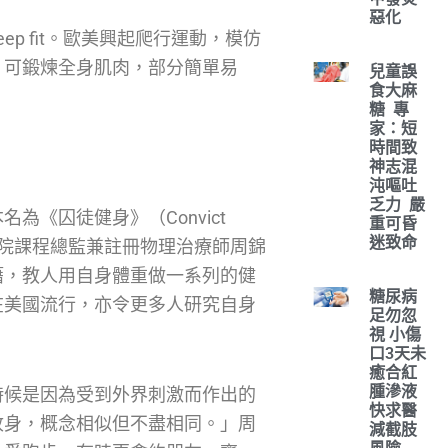
惡化
p fit。歐美興起爬行運動，模仿
，可鍛煉全身肌肉，部分簡單易
兒童誤
食大麻
糖 專
家：短
時間致
神志混
沌嘔吐
乏力 嚴
《囚徒健身》（Convict
重可昏
迷致命
專業學院課程總監兼註冊物理治療師周錦
籍，教人用自身體重做一系列的健
糖尿病
在美國流行，亦令更多人研究自身
足勿忽
視 小傷
口3天未
癒合紅
腫滲液
時候是因為受到外界刺激而作出的
快求醫
收身，概念相似但不盡相同。」周
減截肢