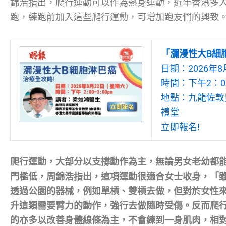
錦浩指出，爬行運動可以作為熱身運動，近年香港多
跑，練跑前加入這些爬行運動，可增加跑友們的興致
「瀰漫性大B細
日期：2026年8
時間：下午2：00
地點：九龍佐敦吳
禮堂
立即報名!
爬行運動，大部分以支撐動作為主，無論男女老幼都
門檻低，周錦浩指出，這項運動很適合女士收身，「
透過公園的器械，例如單槓、雙槓去做，但對於女性
升這類需要臂力的動作，強行去做隨時受傷。反而爬
的亦多以改善身體線條為主，不會練到一身肌肉，相