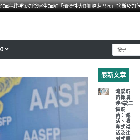
科講座教授梁如鴻醫生講解「瀰漫性大B細胞淋巴癌」診斷及如
Search
0
...
最新文章
流感疫
苗採購
涉4款三
價疫
苗：滅
活、噴
鼻式減
活及注
射式重