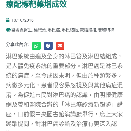
療配標靶藥增成效
10/10/2016
梁憲孫醫生
,
標靶藥
,
淋巴癌
,
淋巴結脹
,
電腦掃描
,
養和特稿
分享此內容:
淋巴系統由遍及全身的淋巴管及淋巴結組成，
是人體免疫系統的重要部分。淋巴癌是淋巴系
統的癌症，至今成因未明，但由於種類繁多，
病徵多元化，患者很容易忽視及與其他病症混
淆。為促進市民對淋巴癌的認識，由明報健康
網及養和醫院合辦的「淋巴癌診療新趨勢」講
座，日前假中央圖書館演講廳舉行，席上大家
踴躍提問，對淋巴癌診斷及治療有更深入認