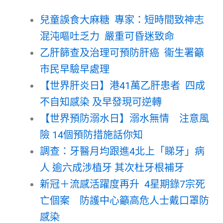
兒童誤食大麻糖 專家：短時間致神志
混沌嘔吐乏力 嚴重可昏迷致命
乙肝篩查及治理可預防肝癌 衞生署籲
市民早驗早處理
【世界肝炎日】港41萬乙肝患者 四成
不自知感染 及早發現可逆轉
【世界預防溺水日】溺水無情 注意風
險 14個預防措施話你知
調查：牙醫月均跟進4北上「睇牙」病
人 逾六成涉植牙 其次杜牙根補牙
新冠＋流感活躍度再升 4星期錄7宗死
亡個案 防護中心籲高危人士戴口罩防
感染