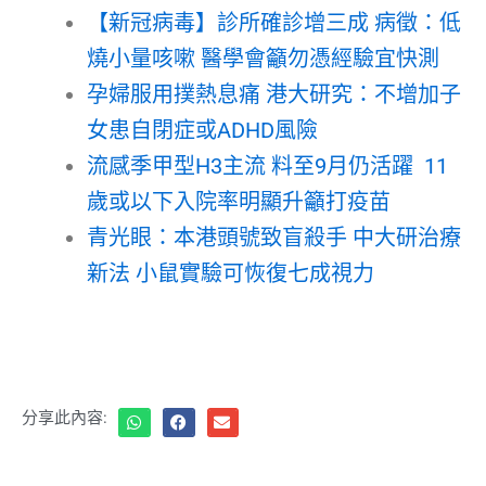
【新冠病毒】診所確診增三成 病徵：低
燒小量咳嗽 醫學會籲勿憑經驗宜快測
孕婦服用撲熱息痛 港大研究：不增加子
女患自閉症或ADHD風險
流感季甲型H3主流 料至9月仍活躍 11
歲或以下入院率明顯升籲打疫苗
青光眼：本港頭號致盲殺手 中大研治療
新法 小鼠實驗可恢復七成視力
分享此內容: