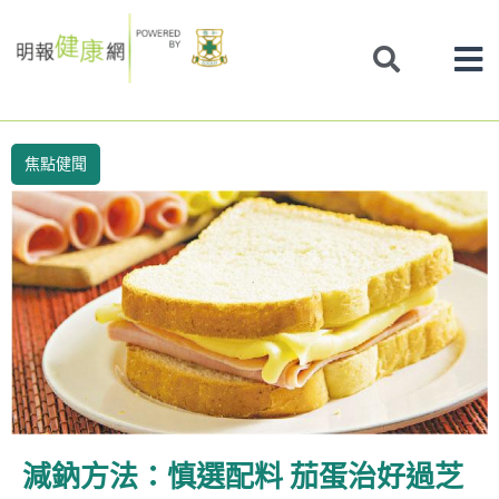
Skip
to
content
焦點健聞
減鈉方法：慎選配料 茄蛋治好過芝