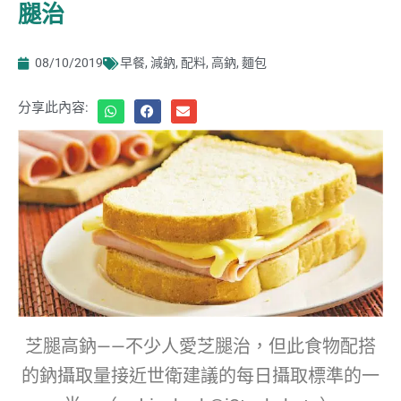
腿治
08/10/2019
早餐
,
減鈉
,
配料
,
高鈉
,
麵包
分享此內容:
芝腿高鈉——不少人愛芝腿治，但此食物配搭
的鈉攝取量接近世衛建議的每日攝取標準的一