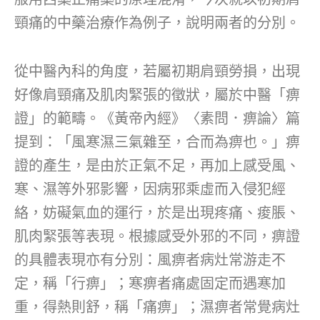
頸痛的中藥治療作為例子，說明兩者的分別。
從中醫內科的角度，若屬初期肩頸勞損，出現
好像肩頸痛及肌肉緊張的徵狀，屬於中醫「痹
證」的範疇。《黃帝內經》〈素問．痹論〉篇
提到：「風寒濕三氣雜至，合而為痹也。」痹
證的產生，是由於正氣不足，再加上感受風、
寒、濕等外邪影響，因病邪乘虛而入侵犯經
絡，妨礙氣血的運行，於是出現疼痛、痠脹、
肌肉緊張等表現。根據感受外邪的不同，痹證
的具體表現亦有分別：風痹者病灶常游走不
定，稱「行痹」；寒痹者痛處固定而遇寒加
重，得熱則舒，稱「痛痹」；濕痹者常覺病灶