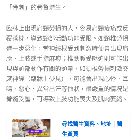
「骨刺」的骨贅增生。
臨牀上出現肩頸勞損的人，容易肩頸痠痛或反
覆落枕，導致頸部活動功能受限。如頸椎勞損
進一步惡化，當神經根受到刺激時便會出現肩
膀、上肢或手指麻痹；椎動脈受壓迫則可能出
現與頭部動作有關的頭暈，如頸椎勞損刺激交
感神經（臨牀上少見），可能會出現心悸、耳
鳴、惡心、異常出汗等徵狀，最嚴重的情况是
脊髓受壓，可導致上肢功能喪失及肌肉萎縮。
尋找醫生資料、地址｜醫
生黃頁