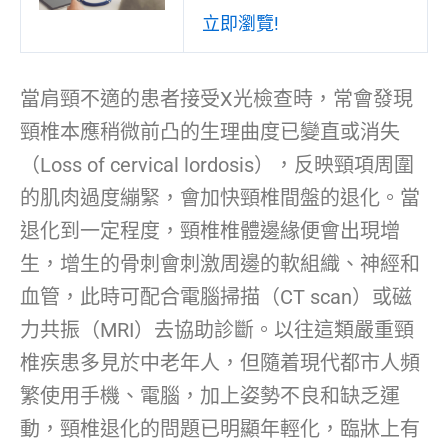
立即瀏覽!
當肩頸不適的患者接受X光檢查時，常會發現
頸椎本應稍微前凸的生理曲度已變直或消失
（Loss of cervical lordosis），反映頸項周圍
的肌肉過度繃緊，會加快頸椎間盤的退化。當
退化到一定程度，頸椎椎體邊緣便會出現增
生，增生的骨刺會刺激周邊的軟組織、神經和
血管，此時可配合電腦掃描（CT scan）或磁
力共振（MRI）去協助診斷。以往這類嚴重頸
椎疾患多見於中老年人，但隨着現代都市人頻
繁使用手機、電腦，加上姿勢不良和缺乏運
動，頸椎退化的問題已明顯年輕化，臨牀上有