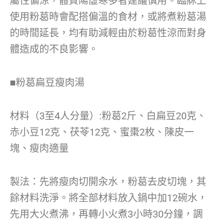
屬性偏涼，體質陽虛寒多者建議慎用。臨牀上
使用粉葛時會配搭偏溫的食材，或將煮粉葛湯
的時間延長，均有助減輕由於粉葛性涼而對身
體造成的不良影響。
■粉葛扁豆瘦肉湯
材料（3至4人分量）:粉葛2斤、白扁豆20克、
赤小豆12克、茯苓12克、蜜棗2枚、陳皮一
塊、瘦肉適量
製法：先將瘦肉切開汆水，粉葛去皮切塊，其
餘材料洗淨。將全部材料放入鍋中加12碗水，
先用大火煮沸，再轉小火煮3小時30分鐘，調