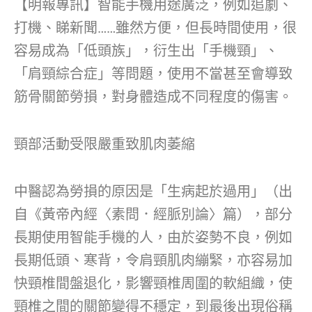
【明報專訊】智能手機用途廣泛，例如追劇、
打機、睇新聞……雖然方便，但長時間使用，很
容易成為「低頭族」，衍生出「手機頸」、
「肩頸綜合症」等問題，使用不當甚至會導致
筋骨關節勞損，對身體造成不同程度的傷害。
頸部活動受限嚴重致肌肉萎縮
中醫認為勞損的原因是「生病起於過用」（出
自《黃帝內經〈素問．經脈別論〉篇），部分
長期使用智能手機的人，由於姿勢不良，例如
長期低頭、寒背，令肩頸肌肉繃緊，亦容易加
快頸椎間盤退化，影響頸椎周圍的軟組織，使
頸椎之間的關節變得不穩定，到最後出現俗稱