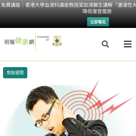
Skip
免費講座｜香港大學血液科講座教授梁如鴻醫生講解「瀰漫性大
降低復發風險
to
立即報名
content
焦點健聞