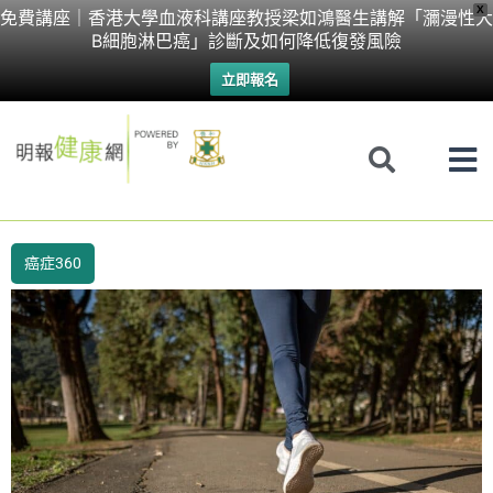
Skip
X
免費講座｜香港大學血液科講座教授梁如鴻醫生講解「瀰漫性大
B細胞淋巴癌」診斷及如何降低復發風險
to
立即報名
content
癌症360