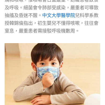
燒和咳嗽，惟咳嗽會日益嚴重，妨礙患者飲食
及呼吸。細菌會令肺部受感染，嚴重者可導致
抽搐及昏迷不醒。
中文大學醫學院
兒科學系教
授韓錦倫指出，初生嬰兒不懂得咳嗽，往往會
窒息，嚴重患者需接駁呼吸機數周。