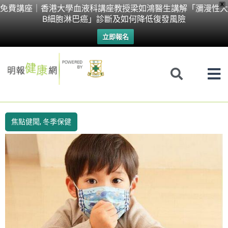
Skip
X
免費講座｜香港大學血液科講座教授梁如鴻醫生講解「瀰漫性大
B細胞淋巴癌」診斷及如何降低復發風險
to
立即報名
content
焦點健聞
,
冬季保健