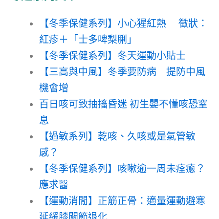
【冬季保健系列】小心猩紅熱 徵狀：
紅疹＋「士多啤梨脷」
【冬季保健系列】冬天運動小貼士
【三高與中風】冬季要防病 提防中風
機會增
百日咳可致抽搐昏迷 初生嬰不懂咳恐窒
息
【過敏系列】乾咳、久咳或是氣管敏
感？
【冬季保健系列】咳嗽逾一周未痊癒？
應求醫
【運動消閒】正筋正骨：適量運動避寒
延緩膝關節退化