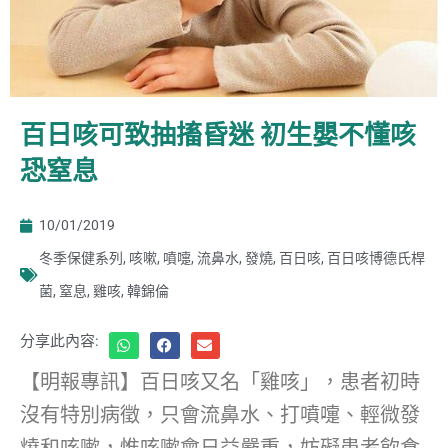
百日咳可致抽搐昏迷 初生嬰不懂咳
恐窒息
10/01/2019
冬季保健系列
,
咳嗽
,
噴嚏
,
流鼻水
,
發燒
,
百日咳
,
百日咳博德氏桿
菌
,
窒息
,
雞咳
,
韓錦倫
分享此內容:
【明報專訊】百日咳又名「雞咳」，患者初時
沒有特別病徵，只會流鼻水、打噴嚏、輕微發