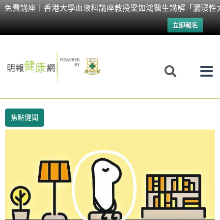
Skip
免費講座｜香港大學血液科講座教授梁如鴻醫生講解「瀰漫性
to
立即報名
content
焦點健聞