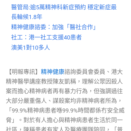
醫管局:逾5萬精神科新症預約 穩定新症最
長輪候1.8年
精神健康諮委：加強「醫社合作」
社工：港一社工支援40患者
澳美1對10多人
【明報專訊】
精神健康
諮詢委員會委員、港大
精神醫學講座教授陳友凱稱，理解公眾因殺人
案而擔心精神病者再有暴力行為，但強調過往
大部分嚴重傷人、謀殺案均非精神病者所為，
「99.9%精神病患者喺99.9%時間都係冇安全威
脅」。對於有人擔心與精神病患者生活於同一
社區，陳稱患者有家人及醫療團隊陪同，「普