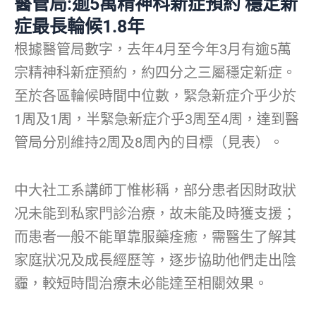
醫管局:逾5萬精神科新症預約 穩定新
症最長輪候1.8年
根據醫管局數字，去年4月至今年3月有逾5萬
宗精神科新症預約，約四分之三屬穩定新症。
至於各區輪候時間中位數，緊急新症介乎少於
1周及1周，半緊急新症介乎3周至4周，達到醫
管局分別維持2周及8周內的目標（見表）。
中大社工系講師丁惟彬稱，部分患者因財政狀
况未能到私家門診治療，故未能及時獲支援；
而患者一般不能單靠服藥痊癒，需醫生了解其
家庭狀况及成長經歷等，逐步協助他們走出陰
霾，較短時間治療未必能達至相關效果。