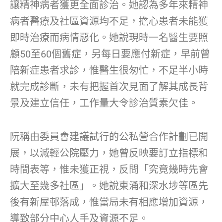
讓精神病者獲更全面診治。她認為多年來精神
病者醫療及社區資源均不足，擔心患者未能獲
即時治療而病情惡化。她說現時一名醫生要照
顧50至60個舊症，另每日要應付新症，早前曾
陪新症患者求診，惟醫生很匆忙，不足半小時
就完成診斷，未有把握首次見面了解其成長背
景及建立信任，工作量大令診治質素欠佳。
阮稱由委員會建議試行的公私營合作計劃已開
展，以減輕公院壓力，她曾反映要訂立指標和
時間表等，惟未獲正視，反問「究竟幾時先會
擴大至幾多社區」。她說東涌和深水埗等區先
後有新屋邨落成，惟當局未有相應增加資源，
導致部分中心人手及資源不足。