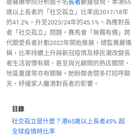
層醫療學院分析逾千名
長者
數據發現，本港65
歲以上長者的「社交孤立」比率由2017/18年
的41.2%，升至2023/24年的45.1%。為應對長
者「社交孤立」問題，賽馬會「無獨有偶」跨
代關愛長者計劃2022年開始推展，總監黃麗儀
稱，比率持續上升與新冠疫情及移民潮改變長
者生活習慣有關，甚至與光顧開的熟店關閉、
地區重建等亦有關聯。她盼鄰舍間多打招呼聊
天，紓緩家人離港對長者的影響。
目錄
社交孤立是什麼？港65歲以上長者45% 超
全球疫情時比率