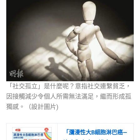
「社交孤立」是什麼呢？意指社交連繫貧乏，
因接觸減少令個人所需無法滿足，繼而形成孤
獨感。（設計圖片)
「瀰漫性大B細胞淋巴癌—