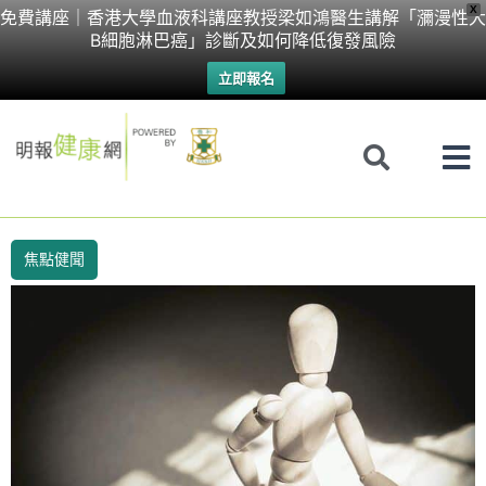
Skip
X
免費講座｜香港大學血液科講座教授梁如鴻醫生講解「瀰漫性大
B細胞淋巴癌」診斷及如何降低復發風險
to
立即報名
content
焦點健聞