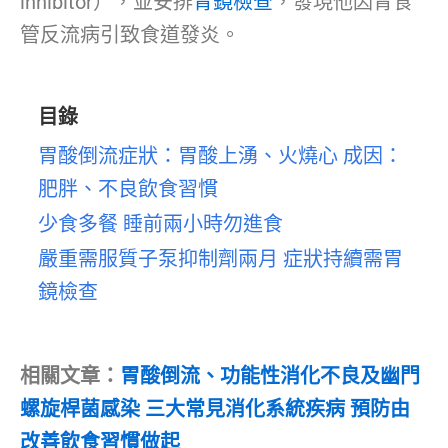
inhibitor），並安排
胃鏡檢查
，發現他因胃食
管反流病引致食道發炎。
目錄
胃酸倒流症狀：胃酸上湧、火燒心 成因：
肥胖、不良飲食習慣
少食多餐 睡前兩小時勿進食
嚴重需服質子泵抑制劑兩月 症狀持續需胃
鏡檢查
相關文章：
胃酸倒流、功能性消化不良及幽門
螺旋桿菌感染 三大常見消化系統疾病 預防由
改善飲食習慣做起