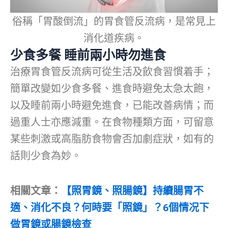
俗稱「胃酸倒流」的胃食管反流病，是常見上
消化道疾病。
少食多餐 睡前兩小時勿進食
治療胃食管反流病可從生活及飲食習慣着手；
簡單改變如少食多餐、進食時避免太急太飽，
以及睡前兩小時避免進食，已能改善病情；而
過重人士亦應減重。在食物種類方面，可留意
某些刺激或高脂肪食物會否加劇症狀，如有的
話則少食為妙。
相關文章：
【照胃鏡、照腸鏡】持續腸胃不
適、消化不良？何時要「照鏡」？6個情况下
做胃鏡或腸鏡檢查