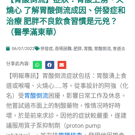
燒心 了解胃酸倒流成因、併發症和
治療 肥胖不良飲食習慣是元兇？
（醫學滿東華）
06/07/2022
併發症
,
吞嚥困難
,
肥胖
,
胃酸
,
胃酸倒流
,
食道炎
分享此內容:
【明報專訊】胃酸倒流症狀包括：胃酸湧上食
道或喉嚨、火燒心……等。從事設計的阿強（化
名）受
胃酸倒流
困擾，影響日常工作及休息。
他嘗試過市面上的制酸藥物，惟情况時好時
壞，於是前來求診。因他的症狀較嚴重，遂建
議服用質子泵抑制劑（proton pump