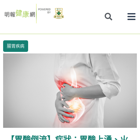
Skip
to
content
腸胃疾病
【胃酸倒流】症狀：胃酸上湧、火