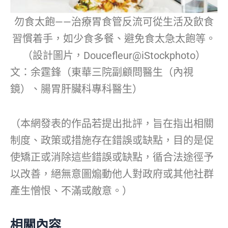
勿食太飽——治療胃食管反流可從生活及飲食
習慣着手，如少食多餐、避免食太急太飽等。
（設計圖片，Doucefleur@iStockphoto）
文：余霆鋒（東華三院副顧問醫生（內視
鏡）、腸胃肝臟科專科醫生）
（本網發表的作品若提出批評，旨在指出相關
制度、政策或措施存在錯誤或缺點，目的是促
使矯正或消除這些錯誤或缺點，循合法途徑予
以改善，絕無意圖煽動他人對政府或其他社群
產生憎恨、不滿或敵意。）
相關內容