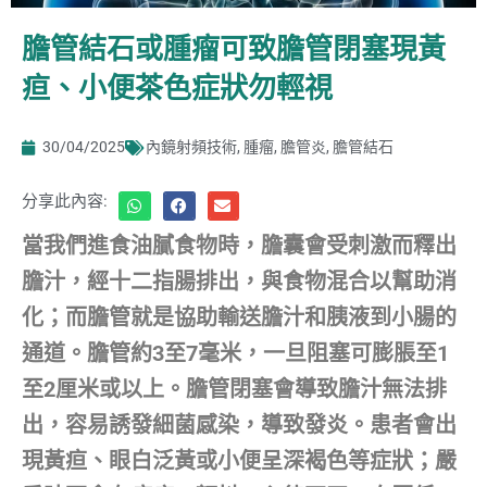
膽管結石或腫瘤可致膽管閉塞現黃
疸、小便茶色症狀勿輕視
30/04/2025
內鏡射頻技術
,
腫瘤
,
膽管炎
,
膽管結石
分享此內容:
當我們進食油膩食物時，膽囊會受刺激而釋出
膽汁，經十二指腸排出，與食物混合以幫助消
化；而膽管就是協助輸送膽汁和胰液到小腸的
通道。膽管約3至7毫米，一旦阻塞可膨脹至1
至2厘米或以上。膽管閉塞會導致膽汁無法排
出，容易誘發細菌感染，導致發炎。患者會出
現黃疸、眼白泛黃或小便呈深褐色等症狀；嚴