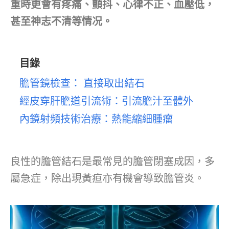
重時更會有疼痛、顫抖、心律不正、血壓低，
甚至神志不清等情况。
目錄
膽管鏡檢查： 直接取出結石
經皮穿肝膽道引流術：引流膽汁至體外
內鏡射頻技術治療：熱能縮細腫瘤
良性的膽管結石是最常見的膽管閉塞成因，多
屬急症，除出現黃疸亦有機會導致膽管炎。