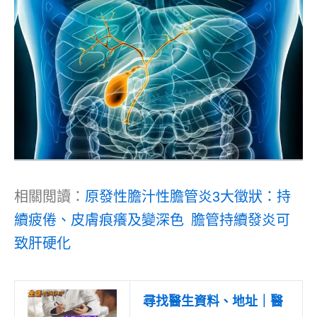
相關閲讀：
原發性膽汁性膽管炎3大徵狀：持
續疲倦、皮膚痕癢及變深色 膽管持續發炎可
致肝硬化
尋找醫生資料、地址｜醫