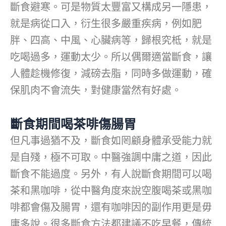
斷食避寒。可是物質太豐富又構成另一隱患，
就是病從口入，衍生很多嚴重疾病，例如肥
胖、四高、中風、心臟病等，歸根究柢，就是
吃喝過多，運動太少。所以偶爾適當斷食，讓
人體趁機修復，減磅去脂，同時多做運動，確
保肌肉不會流失，對健康當然有好處。
斷食期間喝茶啡傷腸胃
但凡事過猶不及，斷食如罔顧身體承受能力就
是自殘，極不可取。中醫強調中庸之道，因此
斷食不能過度。另外，有人說斷食期間可以喝
茶和黑咖啡，從中醫角度來說空腹喝茶或黑咖
啡都會傷及腸胃，還有咖啡因的副作用更是毋
庸多說。很多斷食方法都建議不吃早餐，傳統