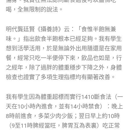
傷身。我實在無法認同斷食過後可以盡情吃
喝，全無限制的說法。
明代龔廷賢《攝養詩》云：「食惟半飽無兼
味。」指出飲食半飽根本已經足夠。我有學生
想到活學活用，於是無論外出用膳還是在家用
餐，經常只吃一半便停下來，飲品也如是，行
之經年，除了過胖的體重穩步下降之外，身體
檢查也證實了多項生理指標均有顯著改善。
我有學生因為體重超標而實行1410斷食法（一
天在10小時內進食，並有14小時禁食）：晚上
8時前進食，多菜少肉少飯；翌日早上約10時
（9至11時脾經當旺，脾胃互為表裏）吃正常