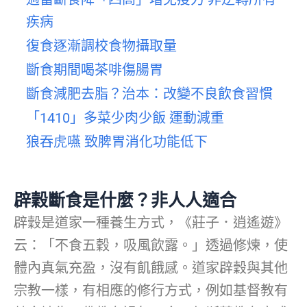
疾病
復食逐漸調校食物攝取量
斷食期間喝茶啡傷腸胃
斷食減肥去脂？治本：改變不良飲食習慣
「1410」多菜少肉少飯 運動減重
狼吞虎嚥 致脾胃消化功能低下
辟穀斷食是什麼？非人人適合
辟穀是道家一種養生方式，《莊子．逍遙遊》
云：「不食五穀，吸風飲露。」透過修煉，使
體內真氣充盈，沒有飢餓感。道家辟穀與其他
宗教一樣，有相應的修行方式，例如基督教有