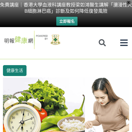
Skip
X
免費講座｜香港大學血液科講座教授梁如鴻醫生講解「瀰漫性大
B細胞淋巴癌」診斷及如何降低復發風險
to
立即報名
content
健康生活