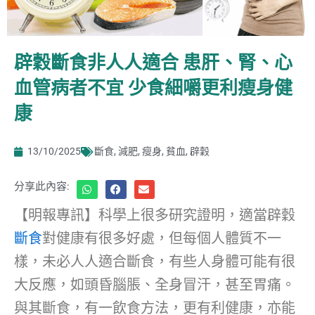
辟穀斷食非人人適合 患肝、腎、心
血管病者不宜 少食細嚼更利瘦身健
康
13/10/2025
斷食
,
減肥
,
瘦身
,
貧血
,
辟穀
分享此內容:
【明報專訊】科學上很多研究證明，適當辟穀
斷食
對健康有很多好處，但每個人體質不一
樣，未必人人適合斷食，有些人身體可能有很
大反應，如頭昏腦脹、全身冒汗，甚至胃痛。
與其斷食，有一飲食方法，更有利健康，亦能