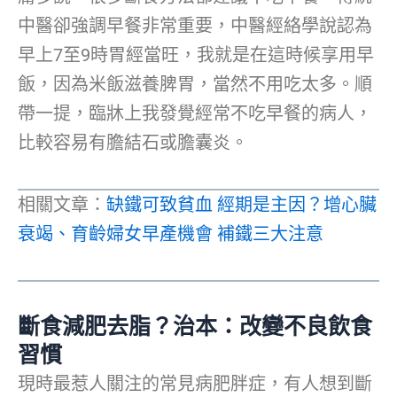
中醫卻強調早餐非常重要，中醫經絡學說認為
早上7至9時胃經當旺，我就是在這時候享用早
飯，因為米飯滋養脾胃，當然不用吃太多。順
帶一提，臨牀上我發覺經常不吃早餐的病人，
比較容易有膽結石或膽囊炎。
相關文章：
缺鐵可致貧血 經期是主因？增心臟
衰竭、育齡婦女早產機會 補鐵三大注意
斷食減肥去脂？治本：改變不良飲食
習慣
現時最惹人關注的常見病肥胖症，有人想到斷