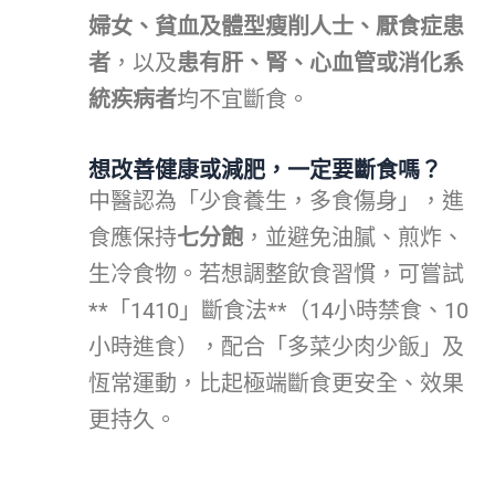
婦女、貧血及體型瘦削人士、厭食症患
者
，以及
患有肝、腎、心血管或消化系
統疾病者
均不宜斷食。
想改善健康或減肥，一定要斷食嗎？
中醫認為「少食養生，多食傷身」，進
食應保持
七分飽
，並避免油膩、煎炸、
生冷食物。若想調整飲食習慣，可嘗試
**「1410」斷食法**（14小時禁食、10
小時進食），配合「多菜少肉少飯」及
恆常運動，比起極端斷食更安全、效果
更持久。