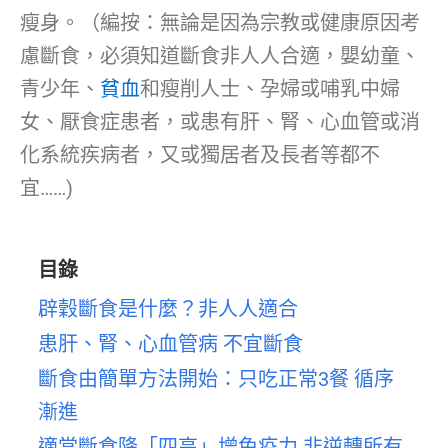
瘦身。（編按：無論是因為宗教或健康原因考
慮斷食，必須知道斷食非人人合適，嬰幼童、
青少年、
貧血
和瘦削人士、孕婦或哺乳中婦
女、厭食症患者，或患有肝、腎、心血管或消
化系統疾病者，又或獨居者及長者等都不
宜……)
目錄
辟穀斷食是什麼？非人人適合
患肝、腎、心血管病 不宜斷食
斷食由簡單方法開始：只吃正常3餐 循序
漸進
適當斷食降「四高」增免疫力 非逆轉所有