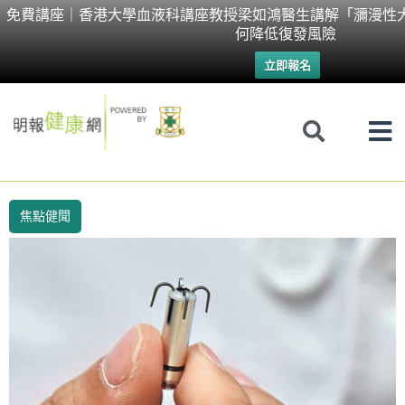
Skip
免費講座｜香港大學血液科講座教授梁如鴻醫生講解「瀰漫性
何降低復發風險
to
立即報名
content
焦點健聞