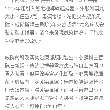
一年內感染發生率達0.5％至4％。公立醫院
2015年起引入無電極導線起搏器，外形如藥丸
大小，僅重2克，毋須電線，減低皮膚感染風
險，威爾斯親王醫院3年來為超過170名病人安
裝新型起搏器，至今未發現感染情况，手術成
功率亦達99.2%。
威院內科及藥物治療部顧問醫生、心臟科主管
陳日新說，傳統起搏器需於患者胸口上方開刀
置入裝置，但電線等會老化斷裂，亦易埋藏細
菌，皮膚有一定感染風險；無電極導線起搏器
則毋須電線，減感染風險，而且手術傷口小，
是經病人大腿靜脈血管引入導管，將裝置運送
植入心室，可運作8至10年。