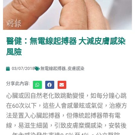
醫健：無電線起搏器 大減皮膚感染
風險
03/07/2018
無電線起搏器
,
皮膚感染
分享此內容:
心臟或因自然老化致跳動變慢，如每分鐘心跳
在60次以下，這些人會感暈眩或氣促，治療方
法是置入心臟起搏器，但傳統起搏器帶有電
線，易滋生細菌，引致皮膚糜爛感染，安裝後