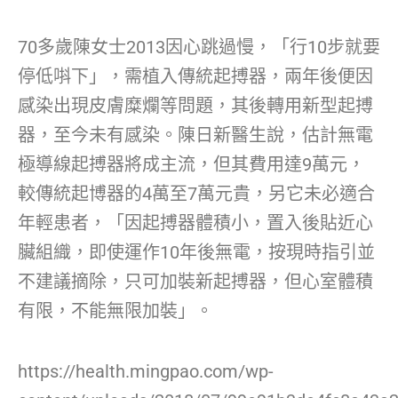
70多歲陳女士2013因心跳過慢，「行10步就要
停低唞下」，需植入傳統起搏器，兩年後便因
感染出現皮膚糜爛等問題，其後轉用新型起搏
器，至今未有感染。陳日新醫生說，估計無電
極導線起搏器將成主流，但其費用達9萬元，
較傳統起博器的4萬至7萬元貴，另它未必適合
年輕患者，「因起搏器體積小，置入後貼近心
臟組織，即使運作10年後無電，按現時指引並
不建議摘除，只可加裝新起搏器，但心室體積
有限，不能無限加裝」。
https://health.mingpao.com/wp-