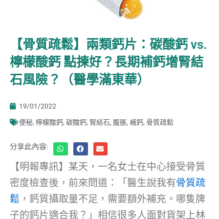
【骨質疏鬆】兩類鈣片：碳酸鈣 vs.
檸檬酸鈣 點揀好？長期補鈣增腎結
石風險？（醫學滿東華）
19/01/2022
便秘
,
檸檬酸鈣
,
碳酸鈣
,
腎結石
,
腹脹
,
補鈣
,
骨質疏鬆
分享此內容:
【明報專訊】某天，一名女士在中心接受骨質
密度檢查後，前來問道：「醫生說我有
骨質疏
鬆
，鈣質攝取量不足，需要額外補充。哪隻牌
子的鈣片適合我？」相信很多人面對貨架上林