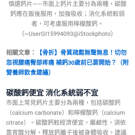
慎選鈣片——市面上鈣片主要分為兩種，碳酸
鈣應在飯後服用，加強吸收；消化系統較弱
者，可考慮服用檸檬酸鈣。
（~UserGI15994093@iStockphoto）
相關文章：
【骨折】骨質疏鬆無聲無息！切勿
忽視腰痛臀部疼痛 補鈣30歲前已要開始？（附
營養師飲食建議）
碳酸鈣便宜 消化系統弱不宜
市面上常見鈣片主要分為兩種，包括碳酸鈣
（calcium carbonate）和檸檬酸鈣（calcium
citrate）。碳酸鈣較經濟便宜，屬鹼性，須依
靠胃酸分解，釋放鈣離子後被身體吸收。建議