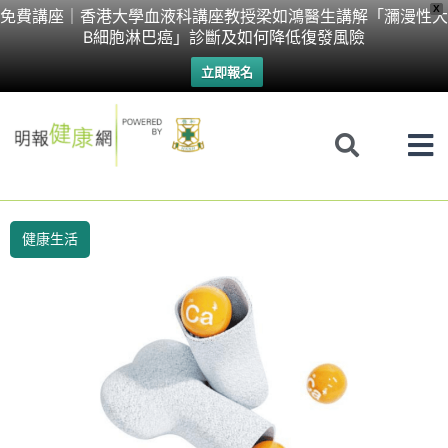
Skip
X
免費講座｜香港大學血液科講座教授梁如鴻醫生講解「瀰漫性大
B細胞淋巴癌」診斷及如何降低復發風險
to
立即報名
content
健康生活