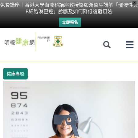
Skip
X
免費講座｜香港大學血液科講座教授梁如鴻醫生講解「瀰漫性大
B細胞淋巴癌」診斷及如何降低復發風險
to
立即報名
content
健康專題