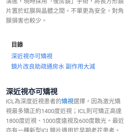
演進，現時採用「後房鏡」手術，將長方形鏡
片置於虹膜與晶體之間，不單更為安全，對角
膜損害也較少。
目錄
深近視亦可矯視
鏡片改良助疏通房水 副作用大減
深近視亦可矯視
ICL為深度近視患者的
矯視
選擇，因為激光矯
視最多矯正約1400度近視；ICL則可矯正高達
1800度近視、1000度遠視及600度散光。最近
亦有一種新型ICL鏡片適用於早期老花患者。