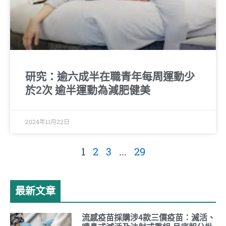
研究：逾六成半在職青年每周運動少
於2次 逾半運動為減肥健美
2024年11月22日
1
2
3
...
29
最新文章
流感疫苗採購涉4款三價疫苗：滅活、