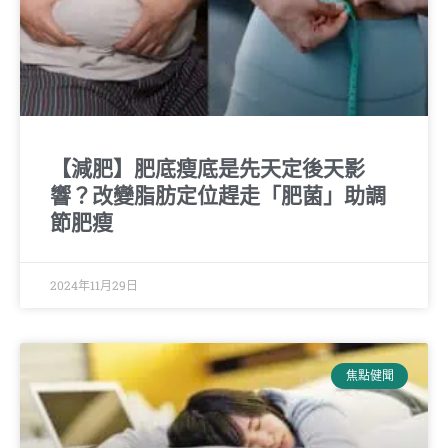
【減肥】肥底瘦底是先天定後天影
響？改變脂肪定位趕走「肥菌」助調
節肥瘦
2024年11月29日
焦點健聞