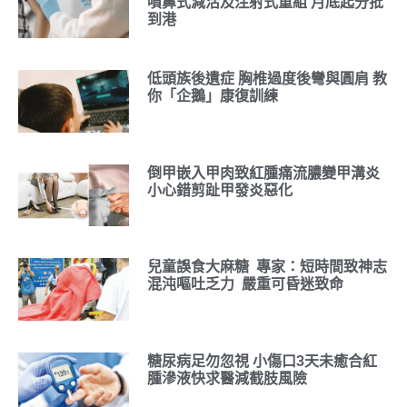
噴鼻式減活及注射式重組 月底起分批
到港
低頭族後遺症 胸椎過度後彎與圓肩 教
你「企鵝」康復訓練
倒甲嵌入甲肉致紅腫痛流膿變甲溝炎
小心錯剪趾甲發炎惡化
兒童誤食大麻糖 專家：短時間致神志
混沌嘔吐乏力 嚴重可昏迷致命
糖尿病足勿忽視 小傷口3天未癒合紅
腫滲液快求醫減截肢風險