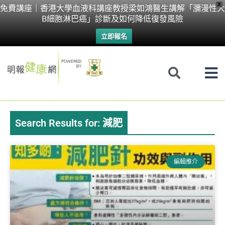
Skip
X
免費講座｜香港大學血液科講座教授梁如鴻醫生講解「瀰漫性大
B細胞淋巴癌」診斷及如何降低復發風險
to
立即報名
content
Search Results for: 減肥
Page
Page
Page
Page
編輯推介