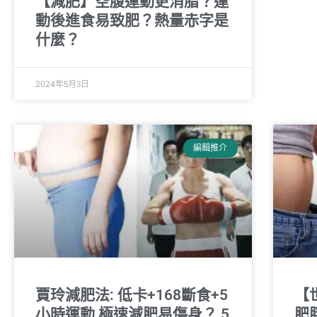
【減肥】空腹運動更消脂？運
動後進食易致肥？熱量赤字是
什麼？
2024年5月3日
編輯推介
賈玲減肥法: 低卡+168斷食+5
【
小時運動 極速減肥易傷身？ 5
肥