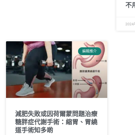
不
202
編輯推介
減肥失敗或因荷爾蒙問題治療
糖胖症代謝手術：縮胃、胃繞
道手術知多啲