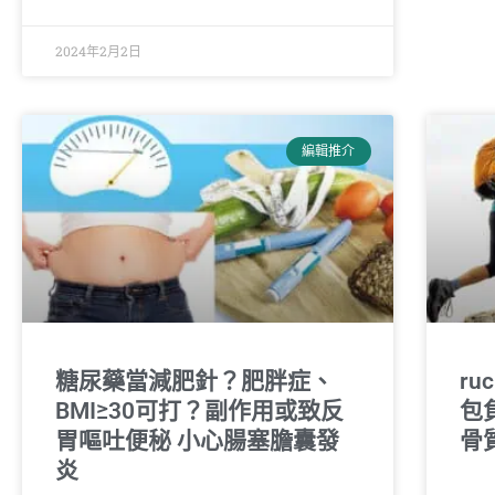
2024年2月2日
編輯推介
糖尿藥當減肥針？肥胖症、
ru
BMI≥30可打？副作用或致反
包
胃嘔吐便秘 小心腸塞膽囊發
骨
炎