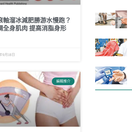
滾軸溜冰減肥勝游水慢跑？
調全身肌肉 提高消脂身形
4年9月18日
編輯推介