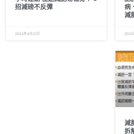
招減磅不反彈
病
減
2024年4月12日
202
減
拆