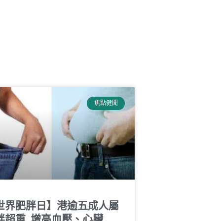
焦點健聞
世界肥胖日】港逾五成人屬
胖超重 增高血壓、心臟