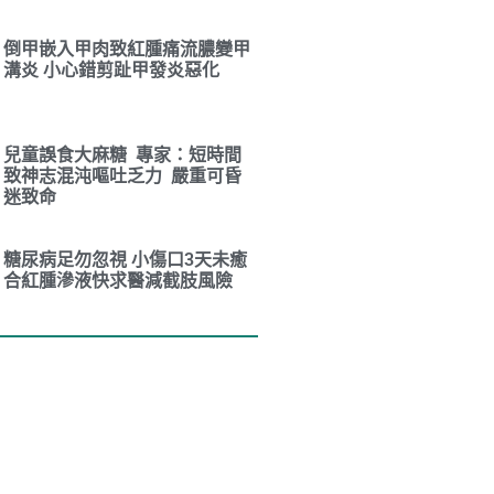
倒甲嵌入甲肉致紅腫痛流膿變甲
溝炎 小心錯剪趾甲發炎惡化
兒童誤食大麻糖 專家：短時間
致神志混沌嘔吐乏力 嚴重可昏
迷致命
糖尿病足勿忽視 小傷口3天未癒
合紅腫滲液快求醫減截肢風險