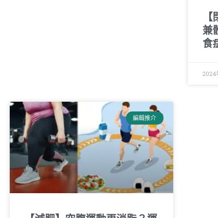
【
兼
食
202
編輯推介