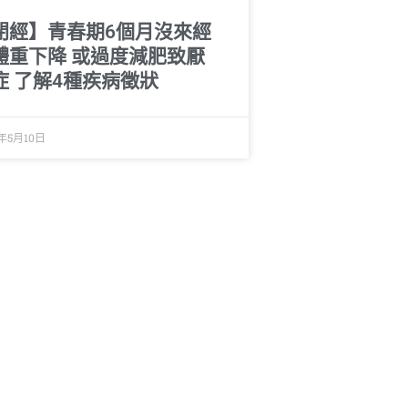
閉經】青春期6個月沒來經
體重下降 或過度減肥致厭
症 了解4種疾病徵狀
4年5月10日