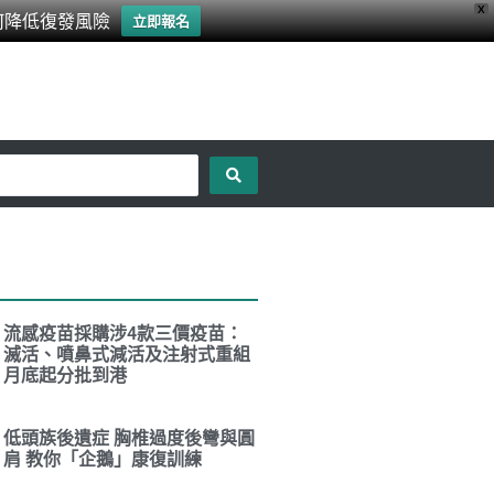
X
何降低復發風險
立即報名
流感疫苗採購涉4款三價疫苗：
滅活、噴鼻式減活及注射式重組
月底起分批到港
低頭族後遺症 胸椎過度後彎與圓
肩 教你「企鵝」康復訓練