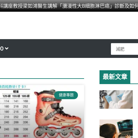
科講座教授梁如鴻醫生講解「瀰漫性大B細胞淋巴癌」診斷及如
Search
0
...
最新文章
ge
健康專題