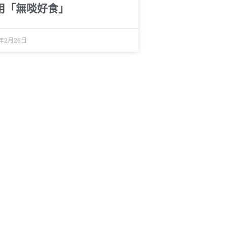
用「無啖好食」
4年2月26日