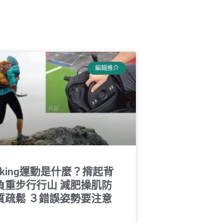
編輯推介
cking運動是什麼？揹起背
負重步行行山 減肥操肌防
質疏鬆 ３錯誤姿勢要注意