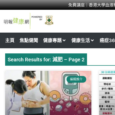
Skip
免費講座｜香港大學血液
to
content
主頁
焦點健聞
健康專題
健康生活
癌症36
Search Results for: 減肥 – Page 2
Page
Page
Page
Page
Pa
編輯推介