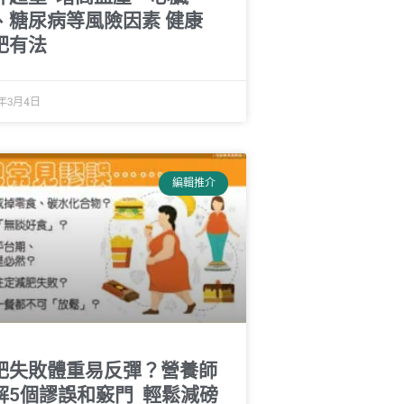
、糖尿病等風險因素 健康
肥有法
4年3月4日
編輯推介
肥失敗體重易反彈？營養師
解5個謬誤和竅門 輕鬆減磅