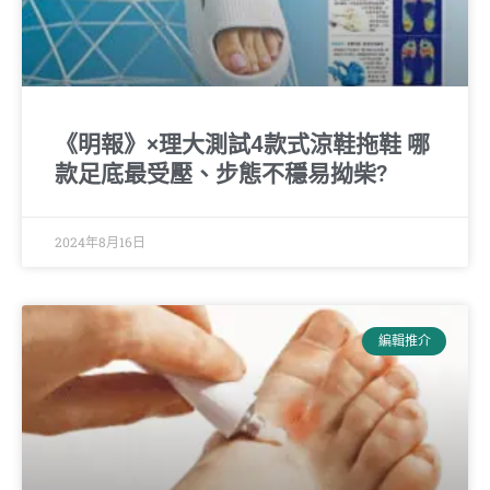
《明報》×理大測試4款式涼鞋拖鞋 哪
款足底最受壓、步態不穩易拗柴?
2024年8月16日
編輯推介