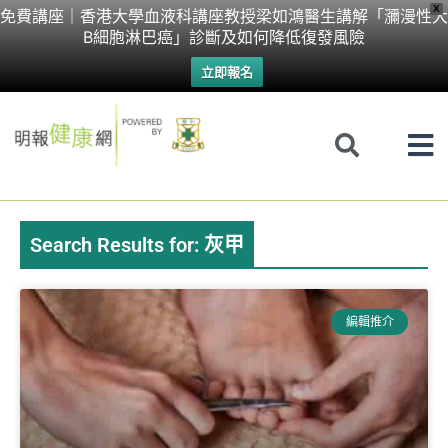
Skip
X
免費講座｜香港大學血液科講座教授梁如鴻醫生講解「瀰漫性大
B細胞淋巴癌」診斷及如何降低復發風險
to
立即報名
content
Search Results for: 灰甲
Page
Page
編輯推介