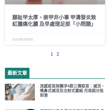
腳趾甲太厚、嵌甲非小事 甲溝發炎致
紅腫痛化膿 及早處理足部「小問題」
2022年6月28日
1
2
最新文章
流感疫苗採購涉4款三價疫苗：滅活、
噴鼻式減活及注射式重組 月底起分批
到港