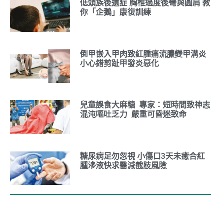
低頭族後遺症 胸椎過度後彎與圓肩 教
你「企鵝」康復訓練
倒甲嵌入甲肉致紅腫痛流膿變甲溝炎
小心錯剪趾甲發炎惡化
兒童誤食大麻糖 專家：短時間致神志
混沌嘔吐乏力 嚴重可昏迷致命
糖尿病足勿忽視 小傷口3天未癒合紅
腫滲液快求醫減截肢風險