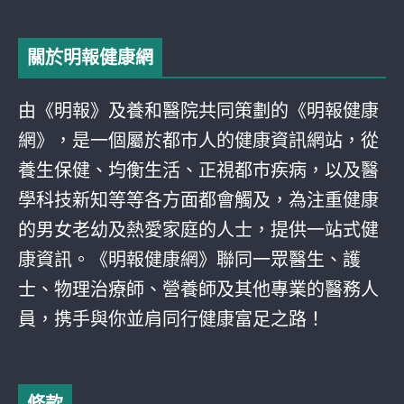
關於明報健康網
由《明報》及養和醫院共同策劃的《明報健康
網》，是一個屬於都巿人的健康資訊網站，從
養生保健、均衡生活、正視都巿疾病，以及醫
學科技新知等等各方面都會觸及，為注重健康
的男女老幼及熱愛家庭的人士，提供一站式健
康資訊。《明報健康網》聯同一眾醫生、護
士、物理治療師、營養師及其他專業的醫務人
員，携手與你並肩同行健康富足之路！