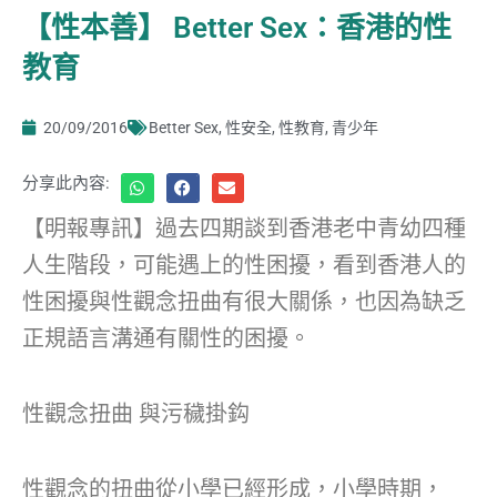
【性本善】 Better Sex：香港的性
教育
20/09/2016
Better Sex
,
性安全
,
性教育
,
青少年
分享此內容:
【明報專訊】過去四期談到香港老中青幼四種
人生階段，可能遇上的性困擾，看到香港人的
性困擾與性觀念扭曲有很大關係，也因為缺乏
正規語言溝通有關性的困擾。
性觀念扭曲 與污穢掛鈎
性觀念的扭曲從小學已經形成，小學時期，