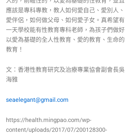
人的，前瞻性的，以愛為基礎的性教育，並且
應該是專科專教，教人如何愛自己、愛別人、
愛伴侶，如何做父母、如何愛子女。真希望有
一天學校能有性教育專科老師，為孩子們做好
以愛為基礎的全人性教育、愛的教育、生命的
教育！
文：香港性教育研究及治療專業協會副會長吳
海雅
seaelegant@gmail.com
https://health.mingpao.com/wp-
content/uploads/2017/07/200128300-