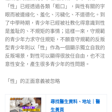
「性」已經透過各類「粗口」，與性有關的字
眼而被邊緣化、羞化、污穢化、不道德化。到
了中學時期，青少年已經被社教化得意識到性
是羞耻的、不規矩的事情；這樣一來，守規範
的青少年力求守住規矩，不願意守規範的反叛
型青少年則以「性」作為一個顯示獨立自我的
反叛場景，對性可以顯得很放任自由，也不注
意性安全，產生很多青少年的性問題。
「性」的正面意義被忽略
尋找醫生資料、地址｜醫
生黃頁