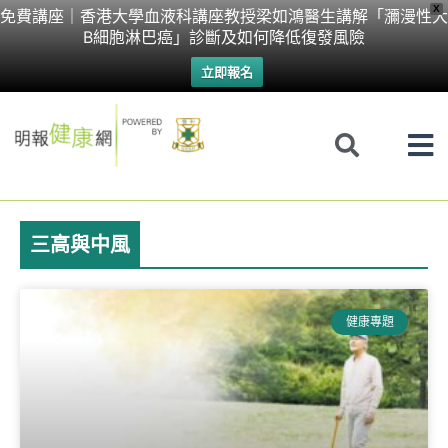
Skip
X
免費講座｜香港大學血液科講座教授梁如鴻醫生講解「瀰漫性大
B細胞淋巴癌」診斷及如何降低復發風險
to
立即報名
content
三高與中風
Page
Page
Page
Page
健康專題