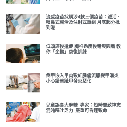
流感疫苗採購涉4款三價疫苗：滅活、
噴鼻式減活及注射式重組 月底起分批
到港
低頭族後遺症 胸椎過度後彎與圓肩 教
你「企鵝」康復訓練
倒甲嵌入甲肉致紅腫痛流膿變甲溝炎
小心錯剪趾甲發炎惡化
兒童誤食大麻糖 專家：短時間致神志
混沌嘔吐乏力 嚴重可昏迷致命