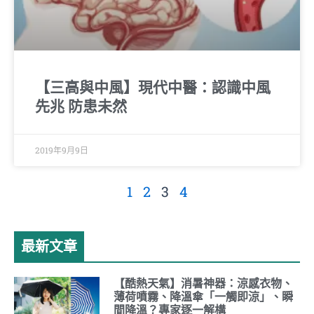
【三高與中風】現代中醫：認識中風
先兆 防患未然
2019年9月9日
1
2
3
4
最新文章
【酷熱天氣】消暑神器：涼感衣物、
薄荷噴霧、降溫傘「一觸即涼」、瞬
間降溫？專家逐一解構