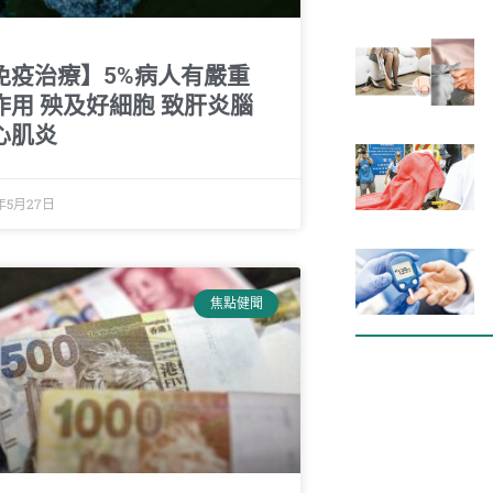
免疫治療】5%病人有嚴重
作用 殃及好細胞 致肝炎腦
心肌炎
9年5月27日
焦點健聞