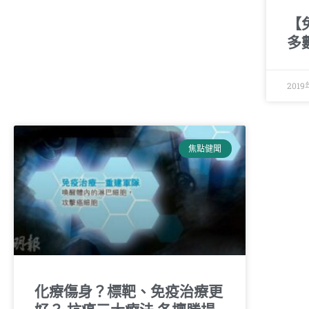
【
多
201
焦點健聞
化療傷身？標靶、免疫治療更