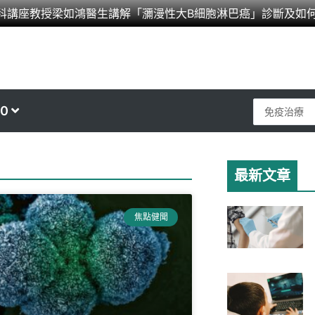
科講座教授梁如鴻醫生講解「瀰漫性大B細胞淋巴癌」診斷及如
Search
0
...
最新文章
ge
焦點健聞