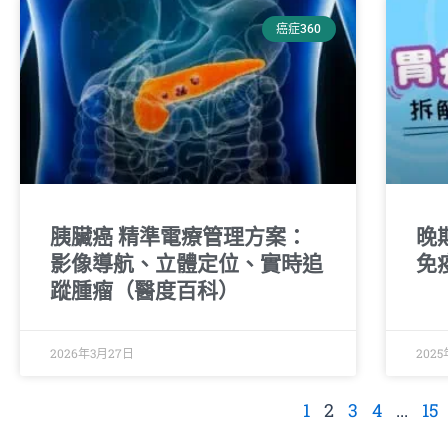
癌症360
胰臟癌 精準電療管理方案：
晚
影像導航、立體定位、實時追
免
蹤腫瘤（醫度百科）
2026年3月27日
2025
1
2
3
4
...
15