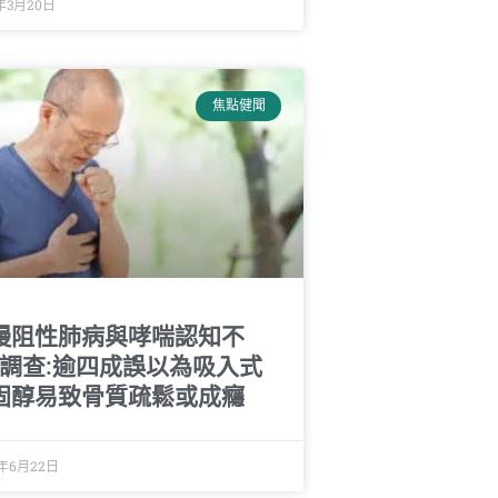
7年3月20日
焦點健聞
慢阻性肺病與哮喘認知不
 調查:逾四成誤以為吸入式
固醇易致骨質疏鬆或成癮
6年6月22日