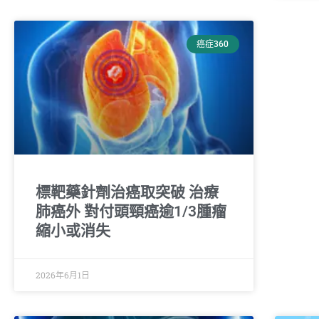
癌症360
標靶藥針劑治癌取突破 治療
肺癌外 對付頭頸癌逾1/3腫瘤
縮小或消失
2026年6月1日