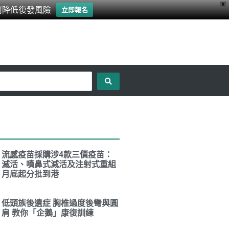
X
何降低復發風險
立即報名
流感疫苗採購涉4款三價疫苗：
滅活、噴鼻式減活及注射式重組
月底起分批到港
低頭族後遺症 胸椎過度後彎與圓
肩 教你「企鵝」康復訓練