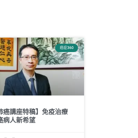
癌症360
肺癌講座特稿】免疫治療
癌病人新希望