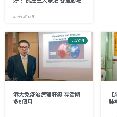
好？ 抗癌三大療法 各擅勝場
2019年2月18日
焦點健聞
港大免疫治療醫肝癌 存活期
【
多8個月
肺