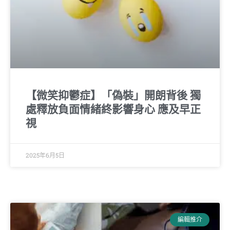
【微笑抑鬱症】「偽裝」開朗背後 獨
處釋放負面情緒終影響身心 應及早正
視
2025年6月5日
編輯推介