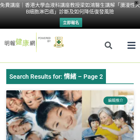
Skip
X
免費講座｜香港大學血液科講座教授梁如鴻醫生講解「瀰漫性大
B細胞淋巴癌」診斷及如何降低復發風險
to
立即報名
content
Search Results for: 情緒 – Page 2
Page
Page
Page
Page
Page
編輯推介