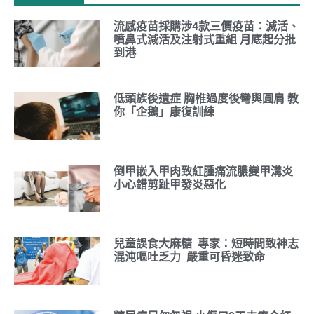
流感疫苗採購涉4款三價疫苗：滅活、
噴鼻式減活及注射式重組 月底起分批
到港
低頭族後遺症 胸椎過度後彎與圓肩 教
你「企鵝」康復訓練
倒甲嵌入甲肉致紅腫痛流膿變甲溝炎
小心錯剪趾甲發炎惡化
兒童誤食大麻糖 專家：短時間致神志
混沌嘔吐乏力 嚴重可昏迷致命