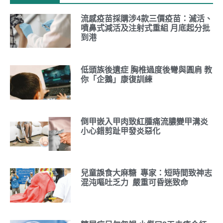
流感疫苗採購涉4款三價疫苗：滅活、
噴鼻式減活及注射式重組 月底起分批
到港
低頭族後遺症 胸椎過度後彎與圓肩 教
你「企鵝」康復訓練
倒甲嵌入甲肉致紅腫痛流膿變甲溝炎
小心錯剪趾甲發炎惡化
兒童誤食大麻糖 專家：短時間致神志
混沌嘔吐乏力 嚴重可昏迷致命