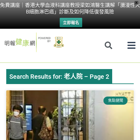
Skip
X
免費講座｜香港大學血液科講座教授梁如鴻醫生講解「瀰漫性大
B細胞淋巴癌」診斷及如何降低復發風險
to
立即報名
content
Search Results for: 老人院 – Page 2
Page
Page
Page
Page
焦點健聞