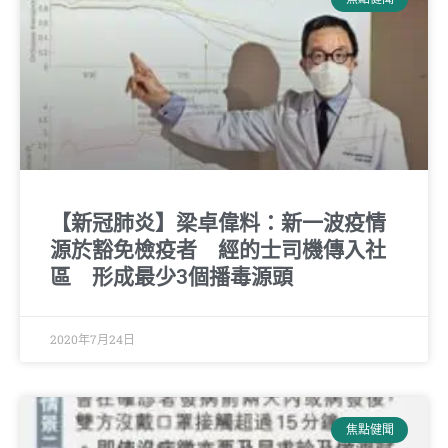
【新冠肺炎】梁卓偉料：新一波疫情
源於豁免檢疫者 經的士司機傳入社
區 形成最少3個播毒源頭
2020年7月24日
焦點健聞