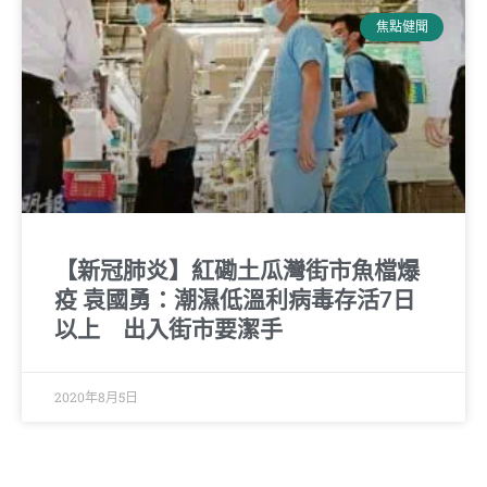
焦點健聞
【新冠肺炎】紅磡土瓜灣街市魚檔爆
疫 袁國勇：潮濕低溫利病毒存活7日
以上 出入街市要潔手
2020年8月5日