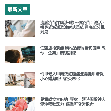
最新文章
流感疫苗採購涉4款三價疫苗：滅活、
噴鼻式減活及注射式重組 月底起分批
到港
低頭族後遺症 胸椎過度後彎與圓肩 教
你「企鵝」康復訓練
倒甲嵌入甲肉致紅腫痛流膿變甲溝炎
小心錯剪趾甲發炎惡化
兒童誤食大麻糖 專家：短時間致神志
混沌嘔吐乏力 嚴重可昏迷致命