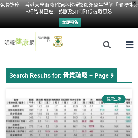
Skip
X
免費講座｜香港大學血液科講座教授梁如鴻醫生講解「瀰漫性大
B細胞淋巴癌」診斷及如何降低復發風險
to
立即報名
content
Search Results for: 骨質疏鬆 – Page 9
Page
Page
Page
Page
Page
Page
Page
健康生活