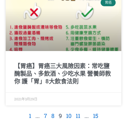
胃癌
【胃癌】胃癌三大風險因素：常吃鹽
醃製品、多飲酒、少吃水果 營養師教
你 護「胃」8大飲食法則
2021年3月29日
1
...
7
8
9
10
11
...
15