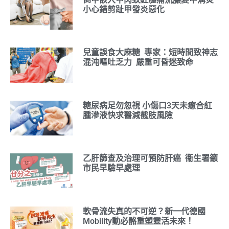
小心錯剪趾甲發炎惡化
兒童誤食大麻糖 專家：短時間致神志
混沌嘔吐乏力 嚴重可昏迷致命
糖尿病足勿忽視 小傷口3天未癒合紅
腫滲液快求醫減截肢風險
乙肝篩查及治理可預防肝癌 衞生署籲
市民早驗早處理
軟骨流失真的不可逆？新一代德國
Mobility動必骼重塑靈活未來！