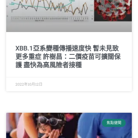
XBB.1亞系變種傳播速度快 暫未見致
更多重症 許樹昌：二價疫苗可擴闊保
護 盡快為高風險者接種
2022年10月12日
焦點健聞