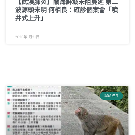
【武漢肺炎】關海鮮城未阻蔓延 第二
波源頭未明 何栢良：確診個案會「噴
井式上升」
2020年1月21日
編輯推介