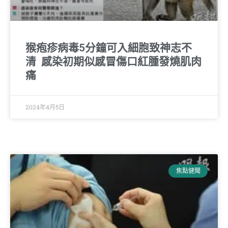
猴疱疹病毒5分鐘可入細胞致神志不
清 感染初期似感冒傷口紅腫發燒肌肉
痛
2024年4月5日
焦點健聞