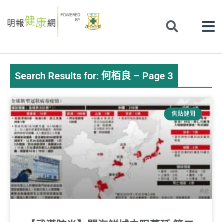
Skip
to
content
Search Results for: 何栢良 – Page 3
Page
Page
Page
Page
Page
Page
焦點健聞