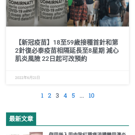
【新冠疫苗】18至59歲接種首針和第
2針復必泰疫苗相隔延長至8星期 減心
肌炎風險 22日起可改預約
2022年6月21日
1
2
3
4
5
...
10
最新文章
倒甲嵌入甲肉致紅腫痛流膿變甲溝炎