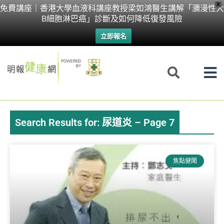
Skip
X
免費講座｜香港大學血液科講座教授梁如鴻醫生講解「瀰漫性大
B細胞淋巴癌」診斷及如何降低復發風險
to
立即報名
content
Search Results for: 尿道炎 – Page 7
Page
Page
Page
Page
焦點健聞