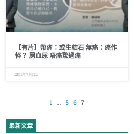
【有片】帶痛：或生結石 無痛：癌作
怪？ 屙血尿 唔痛驚過痛
2016年7月11日
1
...
5
6
7
最新文章