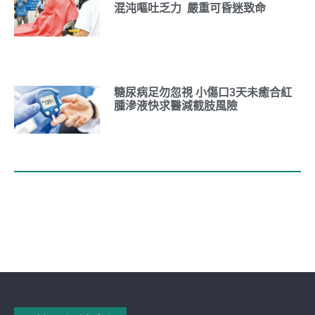
混沌嘔吐乏力 嚴重可昏迷致命
糖尿病足勿忽視 小傷口3天未癒合紅
腫滲液快求醫減截肢風險