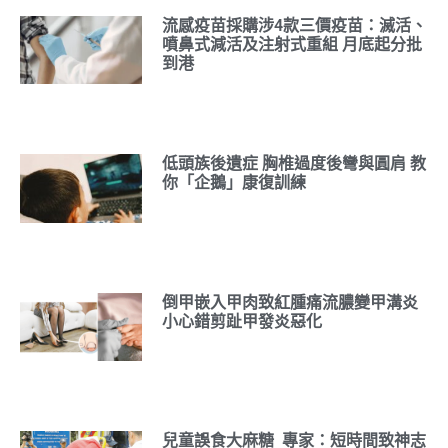
流感疫苗採購涉4款三價疫苗：滅活、
噴鼻式減活及注射式重組 月底起分批
到港
低頭族後遺症 胸椎過度後彎與圓肩 教
你「企鵝」康復訓練
倒甲嵌入甲肉致紅腫痛流膿變甲溝炎
小心錯剪趾甲發炎惡化
兒童誤食大麻糖 專家：短時間致神志