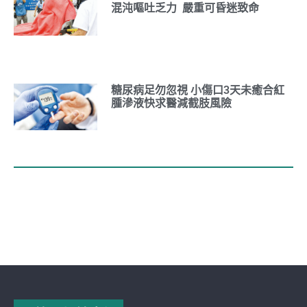
混沌嘔吐乏力 嚴重可昏迷致命
糖尿病足勿忽視 小傷口3天未癒合紅
腫滲液快求醫減截肢風險