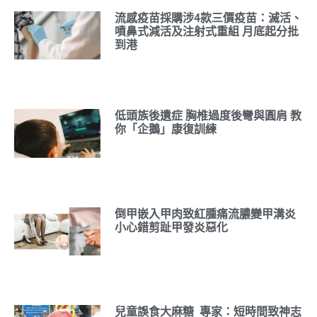
流感疫苗採購涉4款三價疫苗：滅活、
噴鼻式減活及注射式重組 月底起分批
到港
低頭族後遺症 胸椎過度後彎與圓肩 教
你「企鵝」康復訓練
倒甲嵌入甲肉致紅腫痛流膿變甲溝炎
小心錯剪趾甲發炎惡化
兒童誤食大麻糖 專家：短時間致神志