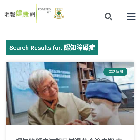
Skip
to
content
Search Results for: 認知障礙症
Page
Page
Page
Page
焦點健聞