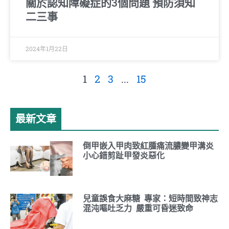
關於認知障礙症的3個問題 預防須知
二三事
2024年1月22日
1
2
3
...
15
最新文章
倒甲嵌入甲肉致紅腫痛流膿變甲溝炎
小心錯剪趾甲發炎惡化
兒童誤食大麻糖 專家：短時間致神志
混沌嘔吐乏力 嚴重可昏迷致命