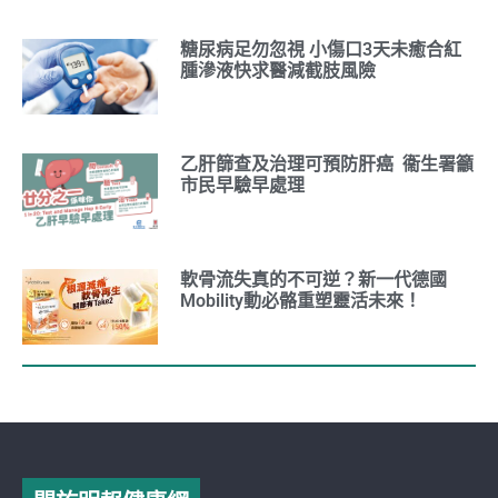
糖尿病足勿忽視 小傷口3天未癒合紅
腫滲液快求醫減截肢風險
乙肝篩查及治理可預防肝癌 衞生署籲
市民早驗早處理
軟骨流失真的不可逆？新一代德國
Mobility動必骼重塑靈活未來！