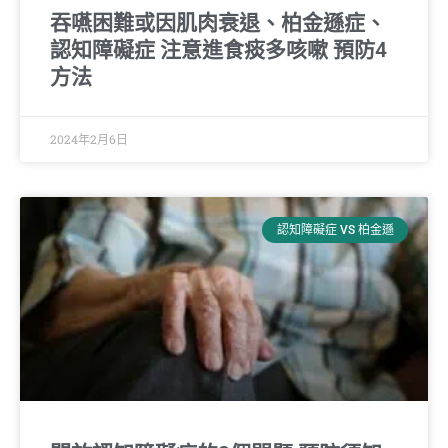
吞嚥困難或因肌肉衰退、柏金遜症、
認知障礙症 注意進食痰多咳嗽 預防4
方法
2024年2月6日
認知障礙症 VS 柏金遜