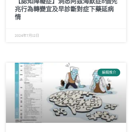
【認知障礙症】洞悉阿茲海默症8個先
兆行為轉變宜及早診斷對症下藥延病
情
2024年7月12日
編輯推介