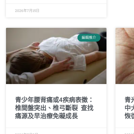
2026年7月15日
編輯推介
青少年腰背痛或4疾病表徵：
青
椎間盤突出、椎弓斷裂 查找
中
痛源及早治療免礙成長
恢