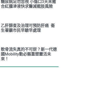
糖尿病足勿忽視 小傷口3天未癒
合紅腫滲液快求醫減截肢風險
乙肝篩查及治理可預防肝癌 衞
生署籲市民早驗早處理
軟骨流失真的不可逆？新一代德
國Mobility動必骼重塑靈活未
來！