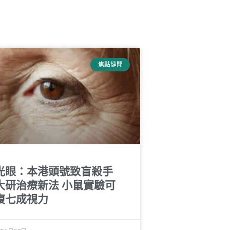
焦點健聞
光眼：本港頭號致盲殺手
大研治療新法 小鼠實驗可
復七成視力