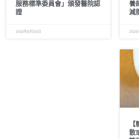
服務標準委員會」頒發醫院認
養
證
減
2018年8月20日
202
【
散