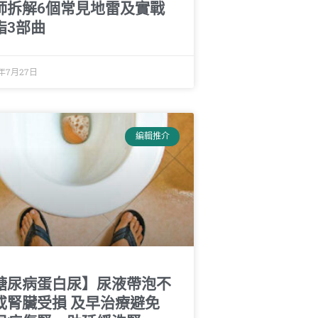
師拆解6個常見地雷及實戰
脂3部曲
6年7月27日
編輯推介
糖尿病蛋白尿】尿液帶泡不
或腎臟受損 及早治療避免