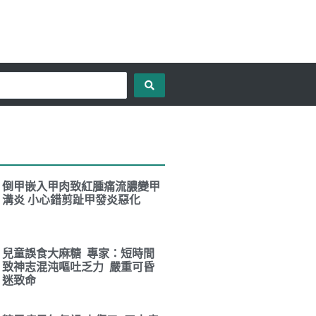
倒甲嵌入甲肉致紅腫痛流膿變甲
溝炎 小心錯剪趾甲發炎惡化
兒童誤食大麻糖 專家：短時間
致神志混沌嘔吐乏力 嚴重可昏
迷致命