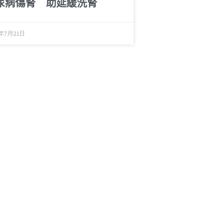
尿病傷腎 助延緩洗腎
6年7月21日