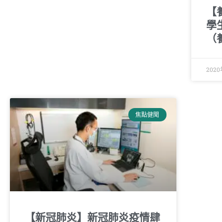
【
學
（
202
焦點健聞
【新冠肺炎】新冠肺炎疫情肆