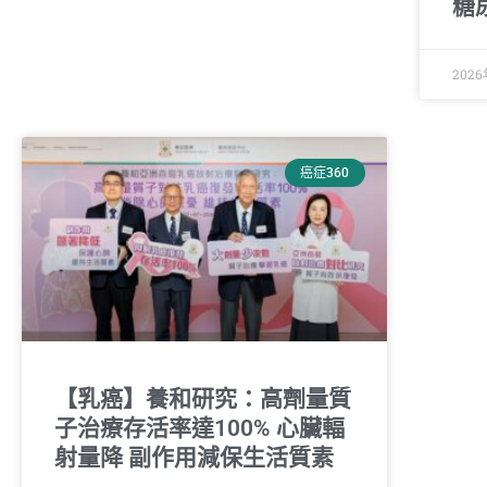
糖
202
癌症360
【乳癌】養和研究：高劑量質
子治療存活率達100% 心臟輻
射量降 副作用減保生活質素