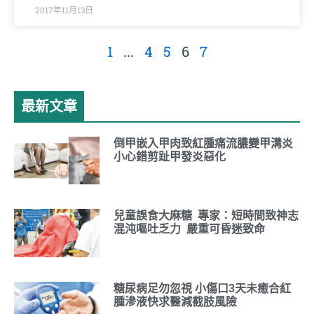
2017年11月13日
1
...
4
5
6
7
最新文章
倒甲嵌入甲肉致紅腫痛流膿變甲溝炎
小心錯剪趾甲發炎惡化
兒童誤食大麻糖 專家：短時間致神志
混沌嘔吐乏力 嚴重可昏迷致命
糖尿病足勿忽視 小傷口3天未癒合紅
腫滲液快求醫減截肢風險