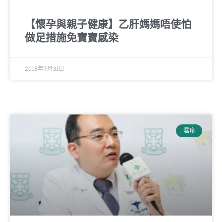
【懷孕與親子健康】乙肝媽媽唔使怕
做足措施免寶寶感染
2018年7月31日
濕疹