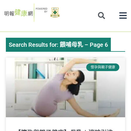
Skip
to
content
Search Results for: 餵哺母乳 – Page 6
Page
Page
Page
Page
Page
懷孕與親子健康